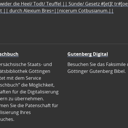
 wider die Heel/ Todt/ Teuffel || Sünde/ Gesetz #[et]c̃ tr#[o
let || durch Alexium Bres=||nicerum Cotbusianum.||
schbuch
Gutenberg Digital
ersächsische Staats- und
Besuchen Sie das Faksimile 
ätsbibliothek Göttingen
Göttinger Gutenberg Bibel.
tet mit dem Service
schbuch” die Möglichkeit,
ften für die Digitalisierung
ern zu übernehmen.
en Sie die Patenschaft für
alisierung Ihres
uches.