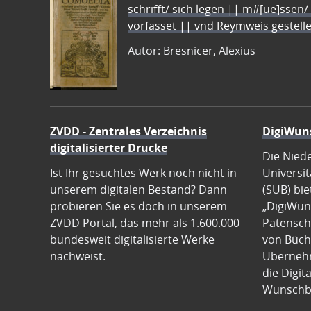
schrifft/ sich legen || m#[ue]ssen/
vorfasset || vnd Reymweis gestel
Autor: Bresnicer, Alexius
ZVDD - Zentrales Verzeichnis
DigiWun
digitalisierter Drucke
Die Nied
Ist Ihr gesuchtes Werk noch nicht in
Universit
unserem digitalen Bestand? Dann
(SUB) bie
probieren Sie es doch in unserem
„DigiWun
ZVDD Portal, das mehr als 1.600.000
Patenscha
bundesweit digitalisierte Werke
von Büch
nachweist.
Übernehm
die Digit
Wunschb