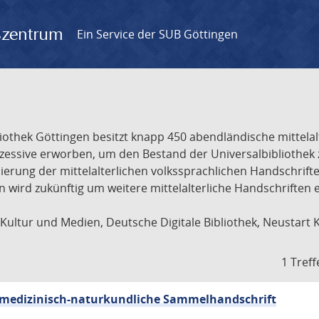
gszentrum
Ein Service der SUB Göttingen
liothek Göttingen besitzt knapp 450 abendländische mittela
ukzessive erworben, um den Bestand der Universalbibliothe
lisierung der mittelalterlichen volkssprachlichen Handschri
ion wird zukünftig um weitere mittelalterliche Handschriften
ultur und Medien, Deutsche Digitale Bibliothek, Neustart 
1 Treff
sch-medizinisch-naturkundliche Sammelhandschrift