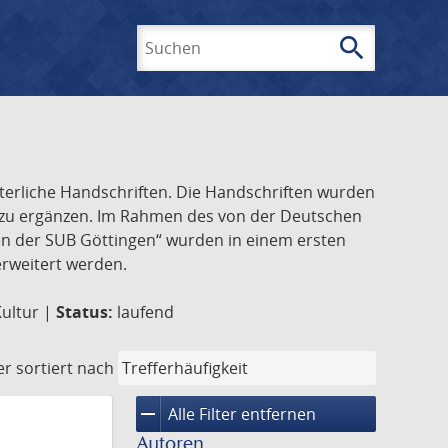
search
Suchen
lterliche Handschriften. Die Handschriften wurden
k zu ergänzen. Im Rahmen des von der Deutschen
ften der SUB Göttingen“ wurden in einem ersten
 erweitert werden.
Kultur |
Status:
laufend
er
sortiert nach
remove
Alle Filter entfernen
Autoren