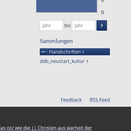
0
0
1474
1475
keyboard_arrow_right
bis
Suche
einschränke
Sammlungen
remove
Handschriften
1
ddb_neustart_kultur
1
Feedback
RSS-Feed
s ist/ wie die || Christen aus warheit der