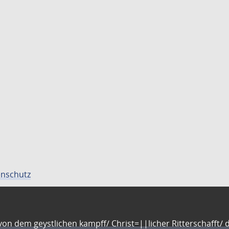
nschutz
n dem geystlichen kampff/ Christ=||licher Ritterschafft/ da