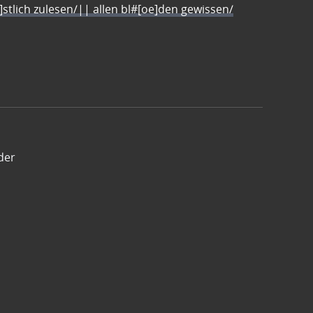
e]stlich zulesen/|| allen bl#[oe]den gewissen/
der