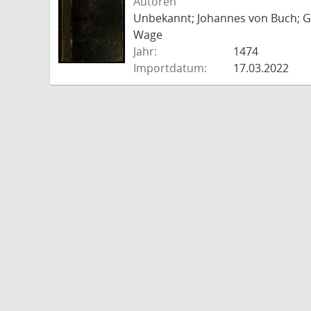
Autoren
Unbekannt; Johannes von Buch; Go
Wage
Jahr:
1474
Importdatum:
17.03.2022