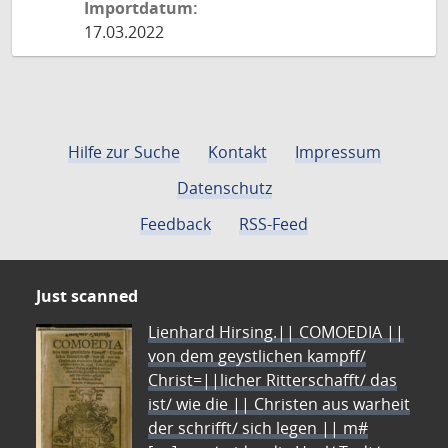
Importdatum:
17.03.2022
Hilfe zur Suche
Kontakt
Impressum
Datenschutz
Feedback
RSS-Feed
Just scanned
Lienhard Hirsing.|| COMOEDIA ||
von dem geystlichen kampff/
Christ=||licher Ritterschafft/ das
ist/ wie die || Christen aus warheit
der schrifft/ sich legen || m#