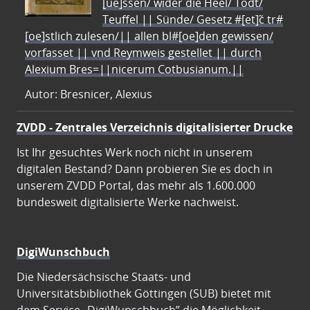
[ue]ssen/ wider die Heel/ Todt/
Teuffel || Sünde/ Gesetz #[et]c̃ tr#
[oe]stlich zulesen/|| allen bl#[oe]den gewissen/
vorfasset || vnd Reymweis gestellet || durch
Alexium Bres=||nicerum Cotbusianum.||
Autor: Bresnicer, Alexius
ZVDD - Zentrales Verzeichnis digitalisierter Drucke
Ist Ihr gesuchtes Werk noch nicht in unserem
digitalen Bestand? Dann probieren Sie es doch in
unserem ZVDD Portal, das mehr als 1.600.000
bundesweit digitalisierte Werke nachweist.
DigiWunschbuch
Die Niedersächsische Staats- und
Universitätsbibliothek Göttingen (SUB) bietet mit