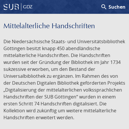
search
Suchen
GDZ
Mittelalterliche Handschriften
Die Niedersächsische Staats- und Universitätsbibliothek
Göttingen besitzt knapp 450 abendländische
mittelalterliche Handschriften. Die Handschriften
wurden seit der Gründung der Bibliothek im Jahr 1734
sukzessive erworben, um den Bestand der
Universalbibliothek zu ergänzen. Im Rahmen des von
der Deutschen Digitalen Bibliothek geförderten Projekts
„Digitalisierung der mittelalterlichen volkssprachlichen
Handschriften der SUB Göttingen“ wurden in einem
ersten Schritt 74 Handschriften digitalisiert. Die
Kollektion wird zukünftig um weitere mittelalterliche
Handschriften erweitert werden.