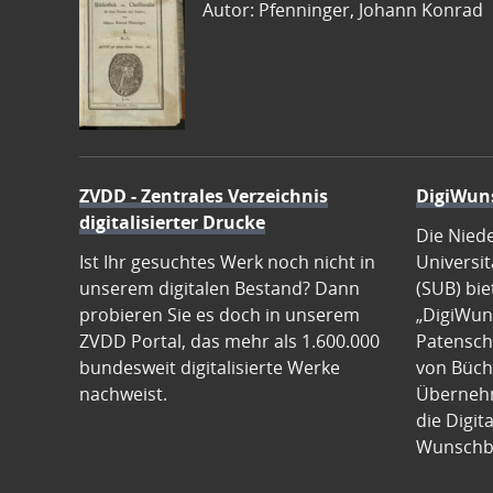
Autor: Pfenninger, Johann Konrad
ZVDD - Zentrales Verzeichnis
DigiWun
digitalisierter Drucke
Die Nied
Ist Ihr gesuchtes Werk noch nicht in
Universit
unserem digitalen Bestand? Dann
(SUB) bie
probieren Sie es doch in unserem
„DigiWun
ZVDD Portal, das mehr als 1.600.000
Patenscha
bundesweit digitalisierte Werke
von Büch
nachweist.
Übernehm
die Digit
Wunschb