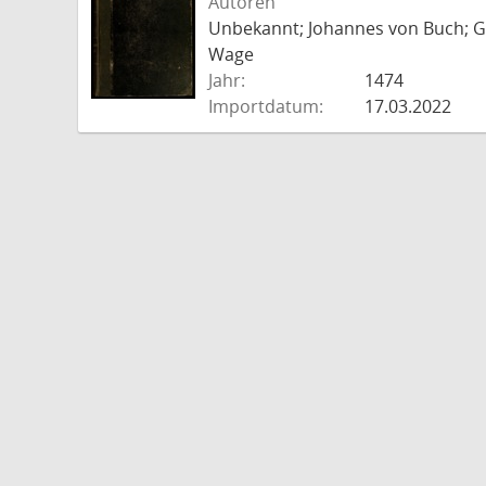
Autoren
Unbekannt; Johannes von Buch; Go
Wage
Jahr:
1474
Importdatum:
17.03.2022