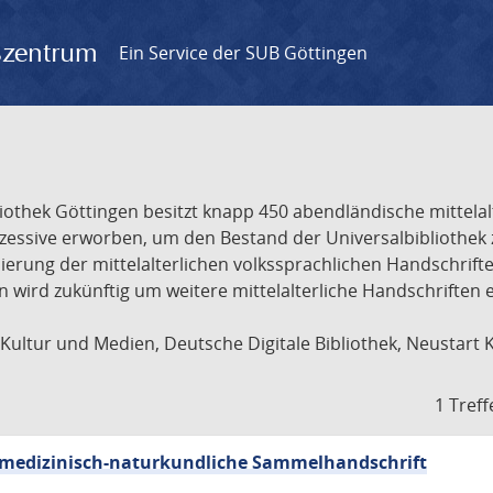
gszentrum
Ein Service der SUB Göttingen
liothek Göttingen besitzt knapp 450 abendländische mittela
ukzessive erworben, um den Bestand der Universalbibliothe
lisierung der mittelalterlichen volkssprachlichen Handschri
ion wird zukünftig um weitere mittelalterliche Handschriften
ultur und Medien, Deutsche Digitale Bibliothek, Neustart 
1 Treff
sch-medizinisch-naturkundliche Sammelhandschrift