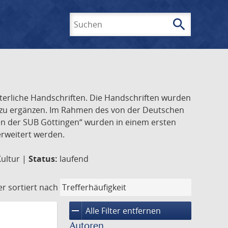
search
Suchen
lterliche Handschriften. Die Handschriften wurden
k zu ergänzen. Im Rahmen des von der Deutschen
ften der SUB Göttingen“ wurden in einem ersten
 erweitert werden.
Kultur |
Status:
laufend
er
sortiert nach
remove
Alle Filter entfernen
Autoren