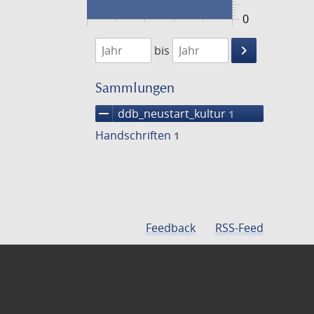
0
1474
1475
keyboard_arrow_right
bis
Suche
einschränke
Sammlungen
remove
ddb_neustart_kultur
1
Handschriften
1
Feedback
RSS-Feed