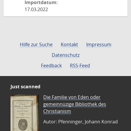
Importdatum:
17.03.2022
Hilfe zur Suche
Kontakt
Impressum
Datenschutz
Feedback
RSS-Feed
Just scanned
Die Familie von Eden oder
gemeinnüzige Bibliothek des
Christianism
Autor: Pfenninger, Johann Konrad