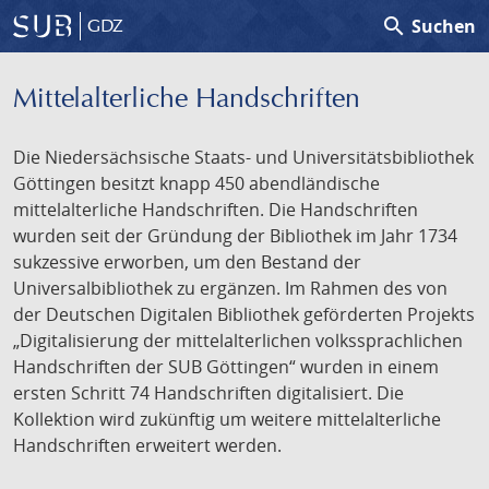
search
Suchen
GDZ
Mittelalterliche Handschriften
Die Niedersächsische Staats- und Universitätsbibliothek
Göttingen besitzt knapp 450 abendländische
mittelalterliche Handschriften. Die Handschriften
wurden seit der Gründung der Bibliothek im Jahr 1734
sukzessive erworben, um den Bestand der
Universalbibliothek zu ergänzen. Im Rahmen des von
der Deutschen Digitalen Bibliothek geförderten Projekts
„Digitalisierung der mittelalterlichen volkssprachlichen
Handschriften der SUB Göttingen“ wurden in einem
ersten Schritt 74 Handschriften digitalisiert. Die
Kollektion wird zukünftig um weitere mittelalterliche
Handschriften erweitert werden.