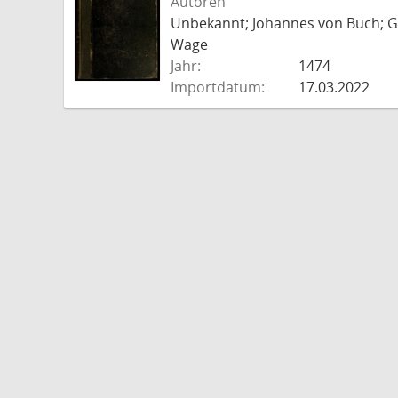
Autoren
Unbekannt; Johannes von Buch; Go
Wage
Jahr:
1474
Importdatum:
17.03.2022