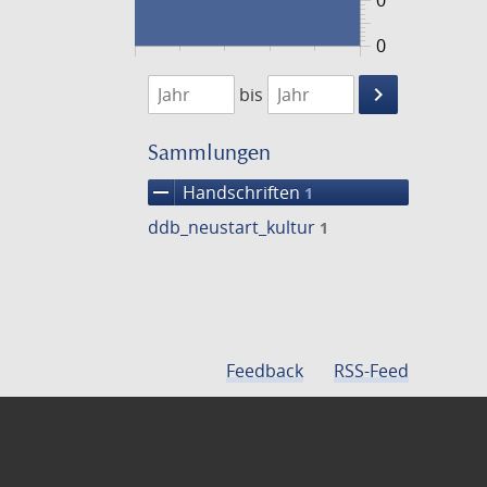
0
0
1474
1475
keyboard_arrow_right
bis
Suche
einschränke
Sammlungen
remove
Handschriften
1
ddb_neustart_kultur
1
Feedback
RSS-Feed