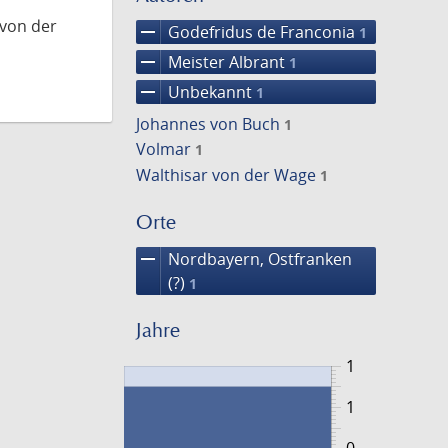
 von der
remove
Godefridus de Franconia
1
remove
Meister Albrant
1
remove
Unbekannt
1
Johannes von Buch
1
Volmar
1
Walthisar von der Wage
1
Orte
remove
Nordbayern, Ostfranken
(?)
1
Jahre
1
1