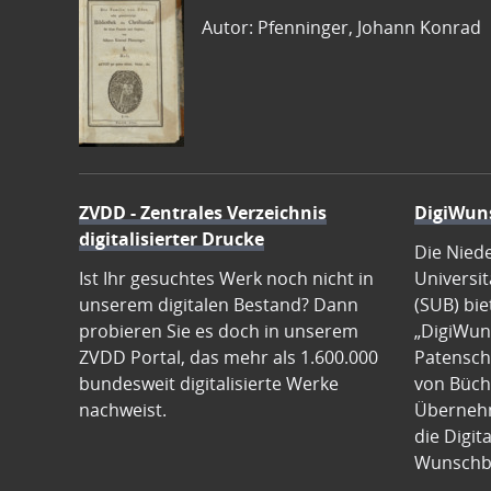
Autor: Pfenninger, Johann Konrad
ZVDD - Zentrales Verzeichnis
DigiWun
digitalisierter Drucke
Die Nied
Ist Ihr gesuchtes Werk noch nicht in
Universit
unserem digitalen Bestand? Dann
(SUB) bie
probieren Sie es doch in unserem
„DigiWun
ZVDD Portal, das mehr als 1.600.000
Patenscha
bundesweit digitalisierte Werke
von Büch
nachweist.
Übernehm
die Digit
Wunschb