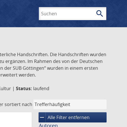
search
Suchen
lterliche Handschriften. Die Handschriften wurden
k zu ergänzen. Im Rahmen des von der Deutschen
ften der SUB Göttingen“ wurden in einem ersten
 erweitert werden.
Kultur |
Status:
laufend
er
sortiert nach
remove
Alle Filter entfernen
Autoren