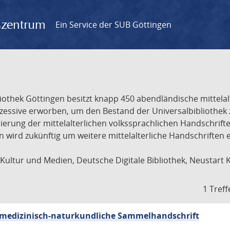
gszentrum
Ein Service der SUB Göttingen
liothek Göttingen besitzt knapp 450 abendländische mittela
ukzessive erworben, um den Bestand der Universalbibliothe
lisierung der mittelalterlichen volkssprachlichen Handschri
ion wird zukünftig um weitere mittelalterliche Handschriften
ultur und Medien, Deutsche Digitale Bibliothek, Neustart 
1 Treff
sch-medizinisch-naturkundliche Sammelhandschrift