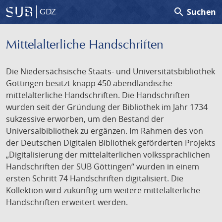
search
Suchen
GDZ
Mittelalterliche Handschriften
Die Niedersächsische Staats- und Universitätsbibliothek
Göttingen besitzt knapp 450 abendländische
mittelalterliche Handschriften. Die Handschriften
wurden seit der Gründung der Bibliothek im Jahr 1734
sukzessive erworben, um den Bestand der
Universalbibliothek zu ergänzen. Im Rahmen des von
der Deutschen Digitalen Bibliothek geförderten Projekts
„Digitalisierung der mittelalterlichen volkssprachlichen
Handschriften der SUB Göttingen“ wurden in einem
ersten Schritt 74 Handschriften digitalisiert. Die
Kollektion wird zukünftig um weitere mittelalterliche
Handschriften erweitert werden.