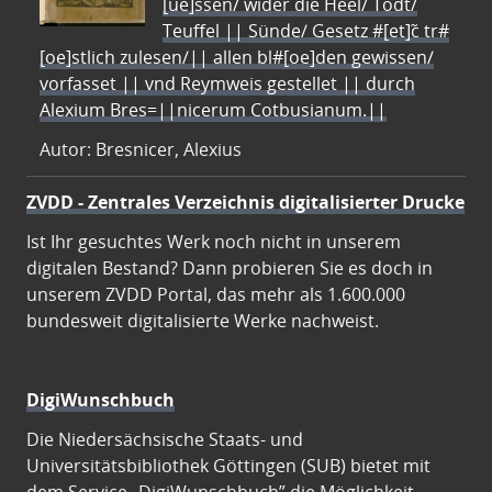
[ue]ssen/ wider die Heel/ Todt/
Teuffel || Sünde/ Gesetz #[et]c̃ tr#
[oe]stlich zulesen/|| allen bl#[oe]den gewissen/
vorfasset || vnd Reymweis gestellet || durch
Alexium Bres=||nicerum Cotbusianum.||
Autor: Bresnicer, Alexius
ZVDD - Zentrales Verzeichnis digitalisierter Drucke
Ist Ihr gesuchtes Werk noch nicht in unserem
digitalen Bestand? Dann probieren Sie es doch in
unserem ZVDD Portal, das mehr als 1.600.000
bundesweit digitalisierte Werke nachweist.
DigiWunschbuch
Die Niedersächsische Staats- und
Universitätsbibliothek Göttingen (SUB) bietet mit