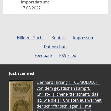
Importdatum:
17.03.2022
Hilfe zur Suche
Kontakt
Impressum
Datenschutz
Feedback
RSS-Feed
Just scanned
Lienhard Hirsing.|| COMOEDIA ||
von dem geystlichen kampff/
Christ=||licher Ritterschafft/ das
ist/ wie die || Christen aus warheit
der schrifft/ sich legen || m#