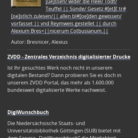
[ue]ssen/ wider die Heel/ Todt/
Teuffel || Sünde/ Gesetz #[et]c̃ tr#
[oe]stlich zulesen/|| allen bl#[oe]den gewissen/
vorfasset || vnd Reymweis gestellet || durch
Alexium Bres=||nicerum Cotbusianum.||
Autor: Bresnicer, Alexius
ZVDD - Zentrales Verzeichnis digitalisierter Drucke
Ist Ihr gesuchtes Werk noch nicht in unserem
digitalen Bestand? Dann probieren Sie es doch in
unserem ZVDD Portal, das mehr als 1.600.000
bundesweit digitalisierte Werke nachweist.
DigiWunschbuch
Die Niedersächsische Staats- und
Universitätsbibliothek Göttingen (SUB) bietet mit