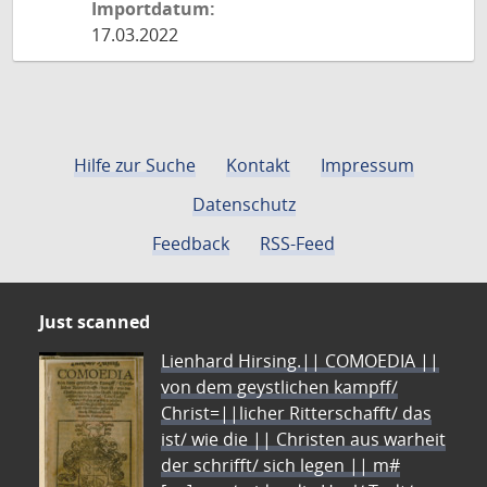
Importdatum:
17.03.2022
Hilfe zur Suche
Kontakt
Impressum
Datenschutz
Feedback
RSS-Feed
Just scanned
Lienhard Hirsing.|| COMOEDIA ||
von dem geystlichen kampff/
Christ=||licher Ritterschafft/ das
ist/ wie die || Christen aus warheit
der schrifft/ sich legen || m#