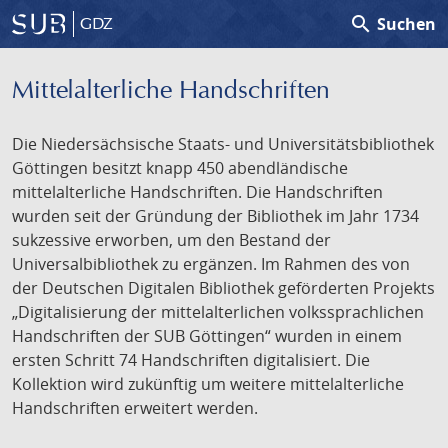
search
Suchen
GDZ
Mittelalterliche Handschriften
Die Niedersächsische Staats- und Universitätsbibliothek
Göttingen besitzt knapp 450 abendländische
mittelalterliche Handschriften. Die Handschriften
wurden seit der Gründung der Bibliothek im Jahr 1734
sukzessive erworben, um den Bestand der
Universalbibliothek zu ergänzen. Im Rahmen des von
der Deutschen Digitalen Bibliothek geförderten Projekts
„Digitalisierung der mittelalterlichen volkssprachlichen
Handschriften der SUB Göttingen“ wurden in einem
ersten Schritt 74 Handschriften digitalisiert. Die
Kollektion wird zukünftig um weitere mittelalterliche
Handschriften erweitert werden.