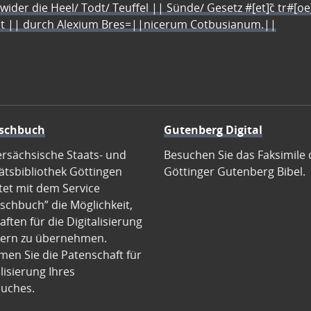
 wider die Heel/ Todt/ Teuffel || Sünde/ Gesetz #[et]c̃ tr#[o
let || durch Alexium Bres=||nicerum Cotbusianum.||
schbuch
Gutenberg Digital
ersächsische Staats- und
Besuchen Sie das Faksimile 
ätsbibliothek Göttingen
Göttinger Gutenberg Bibel.
tet mit dem Service
schbuch” die Möglichkeit,
ften für die Digitalisierung
ern zu übernehmen.
en Sie die Patenschaft für
alisierung Ihres
uches.