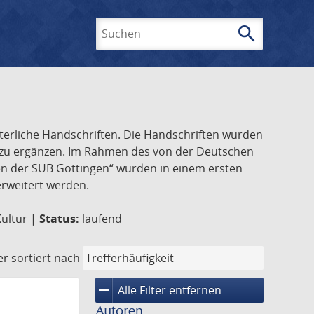
search
Suchen
lterliche Handschriften. Die Handschriften wurden
k zu ergänzen. Im Rahmen des von der Deutschen
ften der SUB Göttingen“ wurden in einem ersten
 erweitert werden.
Kultur |
Status:
laufend
er
sortiert nach
remove
Alle Filter entfernen
Autoren