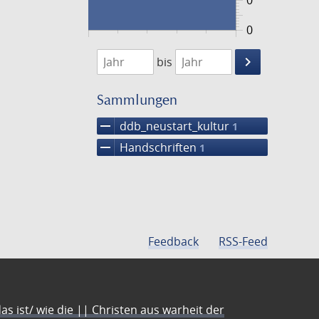
0
0
1474
1475
keyboard_arrow_right
bis
Suche
einschränke
Sammlungen
remove
ddb_neustart_kultur
1
remove
Handschriften
1
Feedback
RSS-Feed
s ist/ wie die || Christen aus warheit der