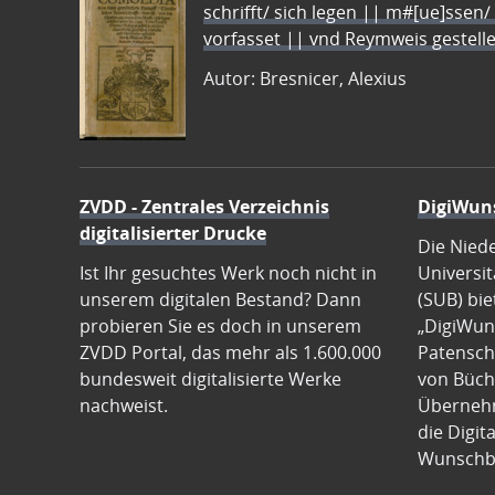
schrifft/ sich legen || m#[ue]ssen/
vorfasset || vnd Reymweis gestel
Autor: Bresnicer, Alexius
ZVDD - Zentrales Verzeichnis
DigiWun
digitalisierter Drucke
Die Nied
Ist Ihr gesuchtes Werk noch nicht in
Universit
unserem digitalen Bestand? Dann
(SUB) bie
probieren Sie es doch in unserem
„DigiWun
ZVDD Portal, das mehr als 1.600.000
Patenscha
bundesweit digitalisierte Werke
von Büch
nachweist.
Übernehm
die Digit
Wunschb