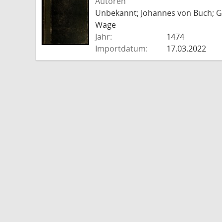
Autoren
Unbekannt; Johannes von Buch; Go
Wage
Jahr:
1474
Importdatum:
17.03.2022