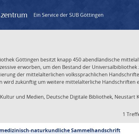
gszentrum
Ein Service der SUB Göttingen
liothek Göttingen besitzt knapp 450 abendländische mittela
ukzessive erworben, um den Bestand der Universalbibliothe
lisierung der mittelalterlichen volkssprachlichen Handschri
ion wird zukünftig um weitere mittelalterliche Handschriften
ultur und Medien, Deutsche Digitale Bibliothek, Neustart 
1 Treff
sch-medizinisch-naturkundliche Sammelhandschrift