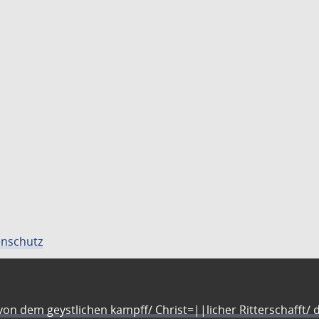
nschutz
n dem geystlichen kampff/ Christ=||licher Ritterschafft/ da