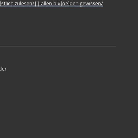
e]stlich zulesen/|| allen bl#[oe]den gewissen/
der