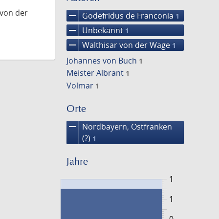
 von der
remove
Godefridus de Franconia
1
remove
Unbekannt
1
remove
Walthisar von der Wage
1
Johannes von Buch
1
Meister Albrant
1
Volmar
1
Orte
remove
Nordbayern, Ostfranken
(?)
1
Jahre
1
1