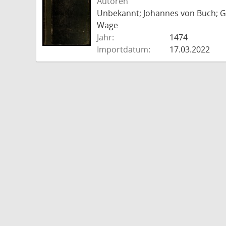
Autoren
Unbekannt; Johannes von Buch; Go
Wage
Jahr:
1474
Importdatum:
17.03.2022