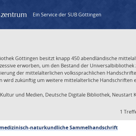
gszentrum
Ein Service der SUB Göttingen
liothek Göttingen besitzt knapp 450 abendländische mittela
ukzessive erworben, um den Bestand der Universalbibliothe
lisierung der mittelalterlichen volkssprachlichen Handschri
ion wird zukünftig um weitere mittelalterliche Handschriften
ultur und Medien, Deutsche Digitale Bibliothek, Neustart 
1 Treff
sch-medizinisch-naturkundliche Sammelhandschrift