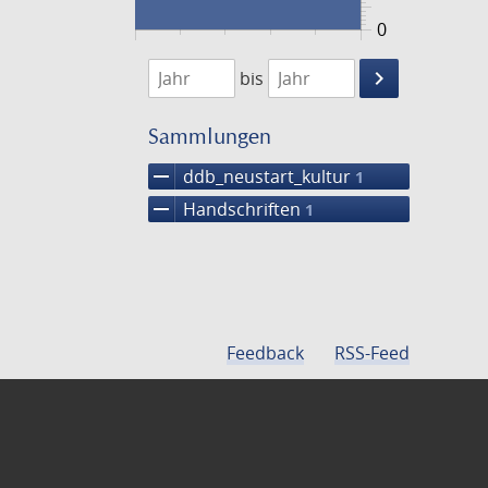
0
1474
1475
keyboard_arrow_right
bis
Suche
einschränke
Sammlungen
remove
ddb_neustart_kultur
1
remove
Handschriften
1
Feedback
RSS-Feed