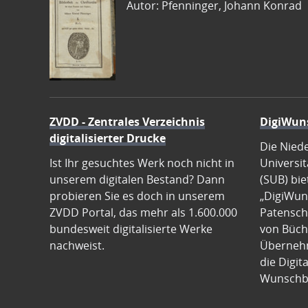
Autor: Pfenninger, Johann Konrad
ZVDD - Zentrales Verzeichnis
DigiWun
digitalisierter Drucke
Die Nied
Ist Ihr gesuchtes Werk noch nicht in
Universit
unserem digitalen Bestand? Dann
(SUB) bie
probieren Sie es doch in unserem
„DigiWun
ZVDD Portal, das mehr als 1.600.000
Patenscha
bundesweit digitalisierte Werke
von Büch
nachweist.
Übernehm
die Digit
Wunschb