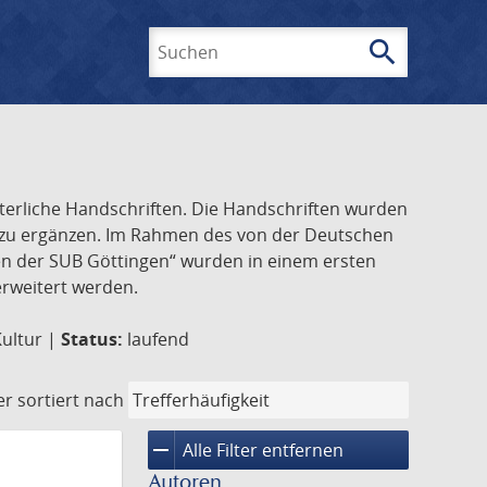
search
Suchen
lterliche Handschriften. Die Handschriften wurden
k zu ergänzen. Im Rahmen des von der Deutschen
ften der SUB Göttingen“ wurden in einem ersten
 erweitert werden.
Kultur |
Status:
laufend
er
sortiert nach
remove
Alle Filter entfernen
Autoren