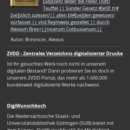
[ue]ssen/ wider die Heel/ Todt/
Teuffel || Sünde/ Gesetz #[et]c̃ tr#
[oe]stlich zulesen/|| allen bl#[oe]den gewissen/
vorfasset || vnd Reymweis gestellet || durch
Alexium Bres=||nicerum Cotbusianum.||
Autor: Bresnicer, Alexius
ZVDD - Zentrales Verzeichnis digitalisierter Drucke
Ist Ihr gesuchtes Werk noch nicht in unserem
digitalen Bestand? Dann probieren Sie es doch in
unserem ZVDD Portal, das mehr als 1.600.000
bundesweit digitalisierte Werke nachweist.
DigiWunschbuch
Die Niedersächsische Staats- und
Universitätsbibliothek Göttingen (SUB) bietet mit