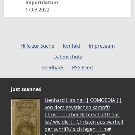
Importdatum:
17.03.2022
Hilfe zur Suche
Kontakt
Impressum
Datenschutz
Feedback
RSS-Feed
Just scanned
Lienhard Hirsing.|| COMOEDIA ||
von dem geystlichen kampff/
Christ=||licher Ritterschafft/ das
ist/ wie die || Christen aus warheit
der schrifft/ sich legen || m#