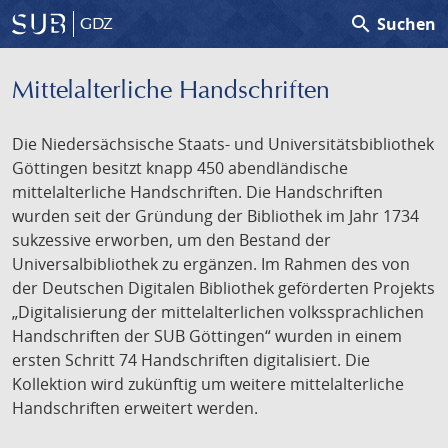
search
Suchen
GDZ
Mittelalterliche Handschriften
Die Niedersächsische Staats- und Universitätsbibliothek
Göttingen besitzt knapp 450 abendländische
mittelalterliche Handschriften. Die Handschriften
wurden seit der Gründung der Bibliothek im Jahr 1734
sukzessive erworben, um den Bestand der
Universalbibliothek zu ergänzen. Im Rahmen des von
der Deutschen Digitalen Bibliothek geförderten Projekts
„Digitalisierung der mittelalterlichen volkssprachlichen
Handschriften der SUB Göttingen“ wurden in einem
ersten Schritt 74 Handschriften digitalisiert. Die
Kollektion wird zukünftig um weitere mittelalterliche
Handschriften erweitert werden.