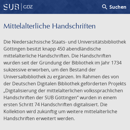
search
Suchen
GDZ
Mittelalterliche Handschriften
Die Niedersächsische Staats- und Universitätsbibliothek
Göttingen besitzt knapp 450 abendländische
mittelalterliche Handschriften. Die Handschriften
wurden seit der Gründung der Bibliothek im Jahr 1734
sukzessive erworben, um den Bestand der
Universalbibliothek zu ergänzen. Im Rahmen des von
der Deutschen Digitalen Bibliothek geförderten Projekts
„Digitalisierung der mittelalterlichen volkssprachlichen
Handschriften der SUB Göttingen“ wurden in einem
ersten Schritt 74 Handschriften digitalisiert. Die
Kollektion wird zukünftig um weitere mittelalterliche
Handschriften erweitert werden.