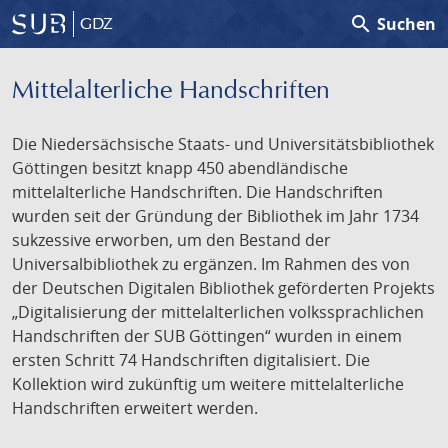
search
Suchen
GDZ
Mittelalterliche Handschriften
Die Niedersächsische Staats- und Universitätsbibliothek
Göttingen besitzt knapp 450 abendländische
mittelalterliche Handschriften. Die Handschriften
wurden seit der Gründung der Bibliothek im Jahr 1734
sukzessive erworben, um den Bestand der
Universalbibliothek zu ergänzen. Im Rahmen des von
der Deutschen Digitalen Bibliothek geförderten Projekts
„Digitalisierung der mittelalterlichen volkssprachlichen
Handschriften der SUB Göttingen“ wurden in einem
ersten Schritt 74 Handschriften digitalisiert. Die
Kollektion wird zukünftig um weitere mittelalterliche
Handschriften erweitert werden.