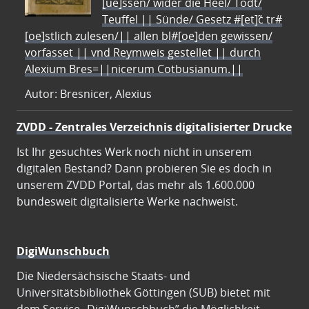
[ue]ssen/ wider die Heel/ Todt/
Teuffel || Sünde/ Gesetz #[et]c̃ tr#
[oe]stlich zulesen/|| allen bl#[oe]den gewissen/
vorfasset || vnd Reymweis gestellet || durch
Alexium Bres=||nicerum Cotbusianum.||
Autor: Bresnicer, Alexius
ZVDD - Zentrales Verzeichnis digitalisierter Drucke
Ist Ihr gesuchtes Werk noch nicht in unserem
digitalen Bestand? Dann probieren Sie es doch in
unserem ZVDD Portal, das mehr als 1.600.000
bundesweit digitalisierte Werke nachweist.
DigiWunschbuch
Die Niedersächsische Staats- und
Universitätsbibliothek Göttingen (SUB) bietet mit