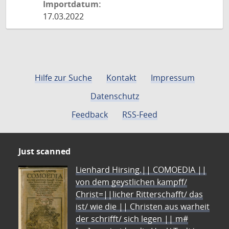
Importdatum:
17.03.2022
Hilfe zur Suche
Kontakt
Impressum
Datenschutz
Feedback
RSS-Feed
Just scanned
Lienhard Hirsing.|| COMOEDIA ||
von dem geystlichen kampff/
Christ=||licher Ritterschafft/ das
ist/ wie die || Christen aus warheit
der schrifft/ sich legen || m#