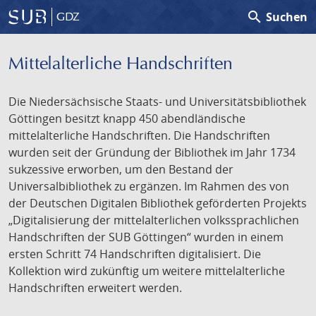
search
Suchen
GDZ
Mittelalterliche Handschriften
Die Niedersächsische Staats- und Universitätsbibliothek
Göttingen besitzt knapp 450 abendländische
mittelalterliche Handschriften. Die Handschriften
wurden seit der Gründung der Bibliothek im Jahr 1734
sukzessive erworben, um den Bestand der
Universalbibliothek zu ergänzen. Im Rahmen des von
der Deutschen Digitalen Bibliothek geförderten Projekts
„Digitalisierung der mittelalterlichen volkssprachlichen
Handschriften der SUB Göttingen“ wurden in einem
ersten Schritt 74 Handschriften digitalisiert. Die
Kollektion wird zukünftig um weitere mittelalterliche
Handschriften erweitert werden.