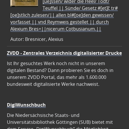
[ue]ssen/ wider die Heel/ Todt/
Teuffel || Sünde/ Gesetz #[et]c̃ tr#
[oe]stlich zulesen/|| allen bl#[oe]den gewissen/
vorfasset || vnd Reymweis gestellet || durch
Alexium Bres=||nicerum Cotbusianum.||
Autor: Bresnicer, Alexius
ZVDD - Zentrales Verzeichnis digitalisierter Drucke
Ist Ihr gesuchtes Werk noch nicht in unserem
digitalen Bestand? Dann probieren Sie es doch in
unserem ZVDD Portal, das mehr als 1.600.000
bundesweit digitalisierte Werke nachweist.
DigiWunschbuch
Die Niedersächsische Staats- und
Universitätsbibliothek Göttingen (SUB) bietet mit