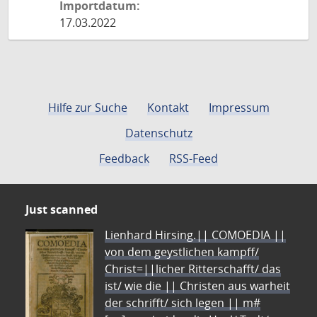
Importdatum:
17.03.2022
Hilfe zur Suche
Kontakt
Impressum
Datenschutz
Feedback
RSS-Feed
Just scanned
Lienhard Hirsing.|| COMOEDIA ||
von dem geystlichen kampff/
Christ=||licher Ritterschafft/ das
ist/ wie die || Christen aus warheit
der schrifft/ sich legen || m#