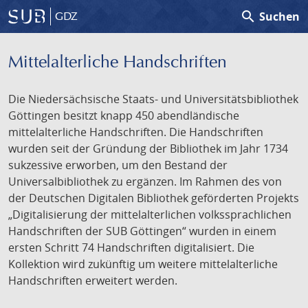
search
Suchen
GDZ
Mittelalterliche Handschriften
Die Niedersächsische Staats- und Universitätsbibliothek
Göttingen besitzt knapp 450 abendländische
mittelalterliche Handschriften. Die Handschriften
wurden seit der Gründung der Bibliothek im Jahr 1734
sukzessive erworben, um den Bestand der
Universalbibliothek zu ergänzen. Im Rahmen des von
der Deutschen Digitalen Bibliothek geförderten Projekts
„Digitalisierung der mittelalterlichen volkssprachlichen
Handschriften der SUB Göttingen“ wurden in einem
ersten Schritt 74 Handschriften digitalisiert. Die
Kollektion wird zukünftig um weitere mittelalterliche
Handschriften erweitert werden.