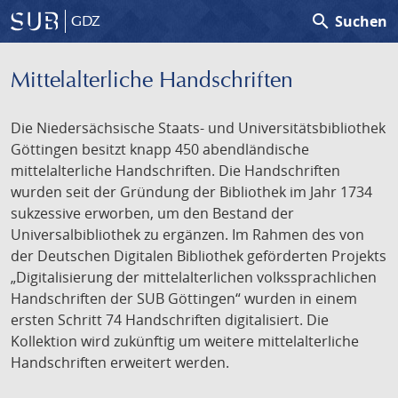
search
Suchen
GDZ
Mittelalterliche Handschriften
Die Niedersächsische Staats- und Universitätsbibliothek
Göttingen besitzt knapp 450 abendländische
mittelalterliche Handschriften. Die Handschriften
wurden seit der Gründung der Bibliothek im Jahr 1734
sukzessive erworben, um den Bestand der
Universalbibliothek zu ergänzen. Im Rahmen des von
der Deutschen Digitalen Bibliothek geförderten Projekts
„Digitalisierung der mittelalterlichen volkssprachlichen
Handschriften der SUB Göttingen“ wurden in einem
ersten Schritt 74 Handschriften digitalisiert. Die
Kollektion wird zukünftig um weitere mittelalterliche
Handschriften erweitert werden.