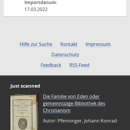
Importdatum:
17.03.2022
Hilfe zur Suche
Kontakt
Impressum
Datenschutz
Feedback
RSS-Feed
Just scanned
Die Familie von Eden oder
gemeinnüzige Bibliothek des
Christianism
Autor: Pfenninger, Johann Konrad