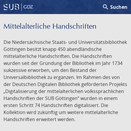
search
Suchen
GDZ
Mittelalterliche Handschriften
Die Niedersächsische Staats- und Universitätsbibliothek
Göttingen besitzt knapp 450 abendländische
mittelalterliche Handschriften. Die Handschriften
wurden seit der Gründung der Bibliothek im Jahr 1734
sukzessive erworben, um den Bestand der
Universalbibliothek zu ergänzen. Im Rahmen des von
der Deutschen Digitalen Bibliothek geförderten Projekts
„Digitalisierung der mittelalterlichen volkssprachlichen
Handschriften der SUB Göttingen“ wurden in einem
ersten Schritt 74 Handschriften digitalisiert. Die
Kollektion wird zukünftig um weitere mittelalterliche
Handschriften erweitert werden.