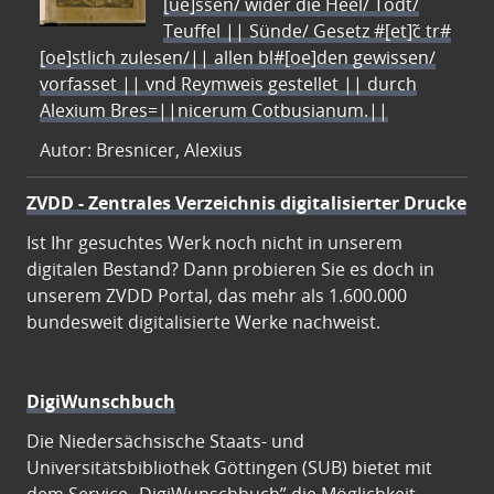
[ue]ssen/ wider die Heel/ Todt/
Teuffel || Sünde/ Gesetz #[et]c̃ tr#
[oe]stlich zulesen/|| allen bl#[oe]den gewissen/
vorfasset || vnd Reymweis gestellet || durch
Alexium Bres=||nicerum Cotbusianum.||
Autor: Bresnicer, Alexius
ZVDD - Zentrales Verzeichnis digitalisierter Drucke
Ist Ihr gesuchtes Werk noch nicht in unserem
digitalen Bestand? Dann probieren Sie es doch in
unserem ZVDD Portal, das mehr als 1.600.000
bundesweit digitalisierte Werke nachweist.
DigiWunschbuch
Die Niedersächsische Staats- und
Universitätsbibliothek Göttingen (SUB) bietet mit