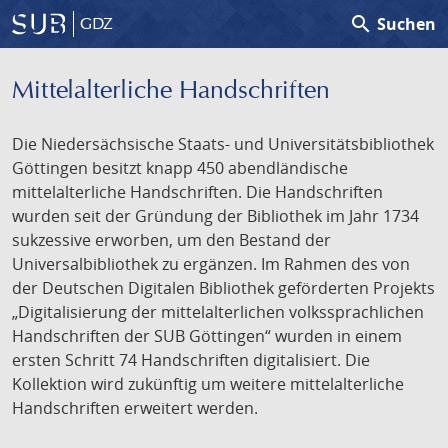
search
Suchen
GDZ
Mittelalterliche Handschriften
Die Niedersächsische Staats- und Universitätsbibliothek
Göttingen besitzt knapp 450 abendländische
mittelalterliche Handschriften. Die Handschriften
wurden seit der Gründung der Bibliothek im Jahr 1734
sukzessive erworben, um den Bestand der
Universalbibliothek zu ergänzen. Im Rahmen des von
der Deutschen Digitalen Bibliothek geförderten Projekts
„Digitalisierung der mittelalterlichen volkssprachlichen
Handschriften der SUB Göttingen“ wurden in einem
ersten Schritt 74 Handschriften digitalisiert. Die
Kollektion wird zukünftig um weitere mittelalterliche
Handschriften erweitert werden.