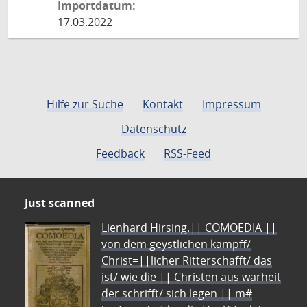
Importdatum:
17.03.2022
Hilfe zur Suche
Kontakt
Impressum
Datenschutz
Feedback
RSS-Feed
Just scanned
Lienhard Hirsing.|| COMOEDIA ||
von dem geystlichen kampff/
Christ=||licher Ritterschafft/ das
ist/ wie die || Christen aus warheit
der schrifft/ sich legen || m#