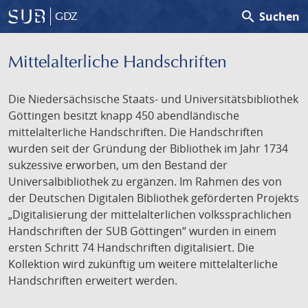
search
Suchen
GDZ
Mittelalterliche Handschriften
Die Niedersächsische Staats- und Universitätsbibliothek
Göttingen besitzt knapp 450 abendländische
mittelalterliche Handschriften. Die Handschriften
wurden seit der Gründung der Bibliothek im Jahr 1734
sukzessive erworben, um den Bestand der
Universalbibliothek zu ergänzen. Im Rahmen des von
der Deutschen Digitalen Bibliothek geförderten Projekts
„Digitalisierung der mittelalterlichen volkssprachlichen
Handschriften der SUB Göttingen“ wurden in einem
ersten Schritt 74 Handschriften digitalisiert. Die
Kollektion wird zukünftig um weitere mittelalterliche
Handschriften erweitert werden.