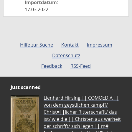
Importdatum:
17.03.2022
Hilfe zur Suche
Kontakt
Impressum
Datenschutz
Feedback
RSS-Feed
Just scanned
Lienhard Hirsing.|| COMOEDIA ||
von dem geystlichen kampff/
Christ=||licher Ritterschafft/ das
ist/ wie die || Christen aus warheit
der schrifft/ sich legen || m#