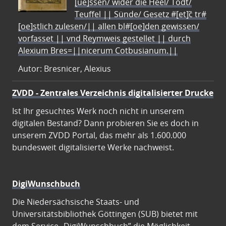
[ue]ssen/ wider die Heel/ Todt/
Teuffel || Sünde/ Gesetz #[et]c̃ tr#
[oe]stlich zulesen/|| allen bl#[oe]den gewissen/
vorfasset || vnd Reymweis gestellet || durch
Alexium Bres=||nicerum Cotbusianum.||
Autor: Bresnicer, Alexius
ZVDD - Zentrales Verzeichnis digitalisierter Drucke
Ist Ihr gesuchtes Werk noch nicht in unserem
digitalen Bestand? Dann probieren Sie es doch in
unserem ZVDD Portal, das mehr als 1.600.000
bundesweit digitalisierte Werke nachweist.
DigiWunschbuch
Die Niedersächsische Staats- und
Universitätsbibliothek Göttingen (SUB) bietet mit