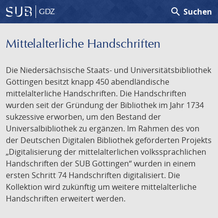
search
Suchen
GDZ
Mittelalterliche Handschriften
Die Niedersächsische Staats- und Universitätsbibliothek
Göttingen besitzt knapp 450 abendländische
mittelalterliche Handschriften. Die Handschriften
wurden seit der Gründung der Bibliothek im Jahr 1734
sukzessive erworben, um den Bestand der
Universalbibliothek zu ergänzen. Im Rahmen des von
der Deutschen Digitalen Bibliothek geförderten Projekts
„Digitalisierung der mittelalterlichen volkssprachlichen
Handschriften der SUB Göttingen“ wurden in einem
ersten Schritt 74 Handschriften digitalisiert. Die
Kollektion wird zukünftig um weitere mittelalterliche
Handschriften erweitert werden.