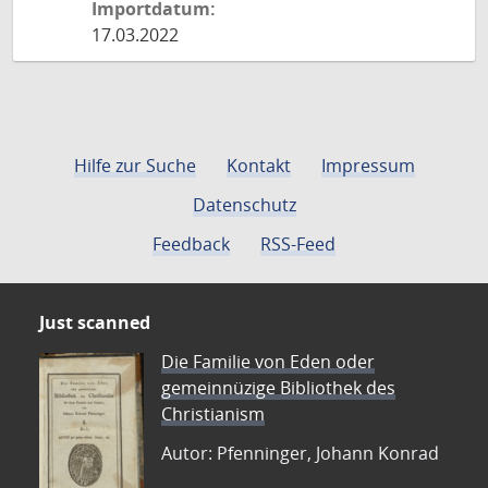
Importdatum:
17.03.2022
Hilfe zur Suche
Kontakt
Impressum
Datenschutz
Feedback
RSS-Feed
Just scanned
Die Familie von Eden oder
gemeinnüzige Bibliothek des
Christianism
Autor: Pfenninger, Johann Konrad