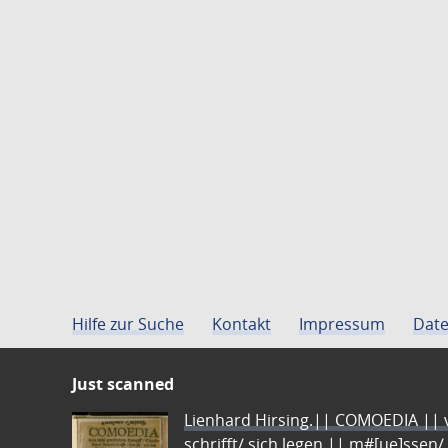
Hilfe zur Suche
Kontakt
Impressum
Date
Just scanned
Lienhard Hirsing.|| COMOEDIA || vo
schrifft/ sich legen || m#[ue]ssen/