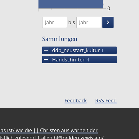
0
1474
1475
keyboard_arrow_right
bis
Suche
einschränke
Sammlungen
remove
ddb_neustart_kultur
1
remove
Handschriften
1
Feedback
RSS-Feed
s ist/ wie die || Christen aus warheit der
e]stlich zulesen/|| allen bl#[oe]den gewissen/