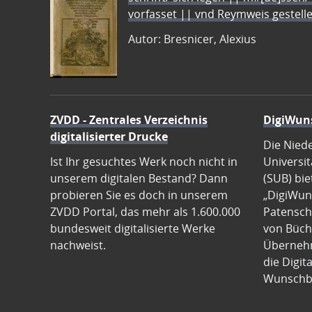
vorfasset || vnd Reymweis gestel
Autor: Bresnicer, Alexius
ZVDD - Zentrales Verzeichnis
DigiWun
digitalisierter Drucke
Die Nied
Ist Ihr gesuchtes Werk noch nicht in
Universit
unserem digitalen Bestand? Dann
(SUB) bie
probieren Sie es doch in unserem
„DigiWun
ZVDD Portal, das mehr als 1.600.000
Patenscha
bundesweit digitalisierte Werke
von Büch
nachweist.
Übernehm
die Digit
Wunschb