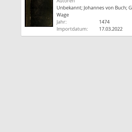
Autoren
Unbekannt; Johannes von Buch; Go
Wage
Jahr:
1474
Importdatum:
17.03.2022