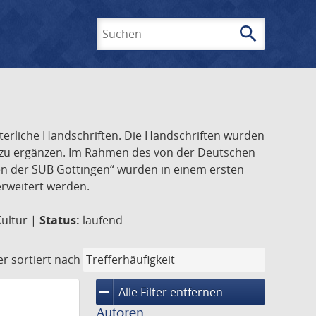
search
Suchen
lterliche Handschriften. Die Handschriften wurden
k zu ergänzen. Im Rahmen des von der Deutschen
ften der SUB Göttingen“ wurden in einem ersten
 erweitert werden.
Kultur |
Status:
laufend
er
sortiert nach
remove
Alle Filter entfernen
Autoren