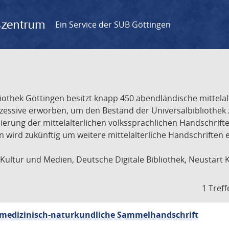
gszentrum
Ein Service der SUB Göttingen
liothek Göttingen besitzt knapp 450 abendländische mittela
ukzessive erworben, um den Bestand der Universalbibliothe
lisierung der mittelalterlichen volkssprachlichen Handschri
ion wird zukünftig um weitere mittelalterliche Handschriften
ultur und Medien, Deutsche Digitale Bibliothek, Neustart 
1 Treff
sch-medizinisch-naturkundliche Sammelhandschrift