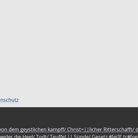
nschutz
n dem geystlichen kampff/ Christ=||licher Ritterschafft/ da
 wider die Heel/ Todt/ Teuffel || Sünde/ Gesetz #[et]c̃ tr#[o