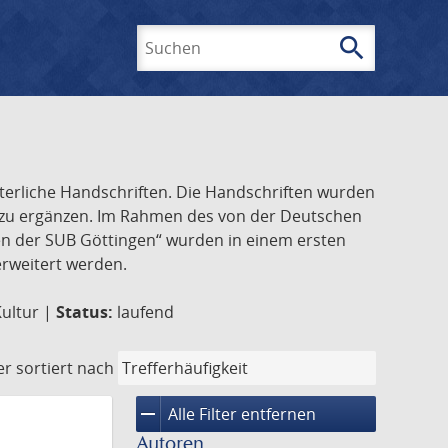
search
Suchen
lterliche Handschriften. Die Handschriften wurden
k zu ergänzen. Im Rahmen des von der Deutschen
ften der SUB Göttingen“ wurden in einem ersten
 erweitert werden.
Kultur |
Status:
laufend
er
sortiert nach
remove
Alle Filter entfernen
Autoren