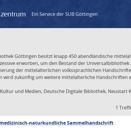
gszentrum
Ein Service der SUB Göttingen
liothek Göttingen besitzt knapp 450 abendländische mittela
ukzessive erworben, um den Bestand der Universalbibliothe
lisierung der mittelalterlichen volkssprachlichen Handschri
ion wird zukünftig um weitere mittelalterliche Handschriften
ultur und Medien, Deutsche Digitale Bibliothek, Neustart 
1 Treff
sch-medizinisch-naturkundliche Sammelhandschrift