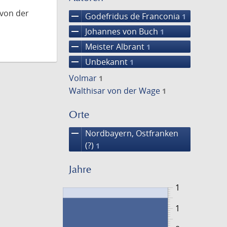
 von der
remove
Godefridus de Franconia
1
remove
Johannes von Buch
1
remove
Meister Albrant
1
remove
Unbekannt
1
Volmar
1
Walthisar von der Wage
1
Orte
remove
Nordbayern, Ostfranken
(?)
1
Jahre
1
1