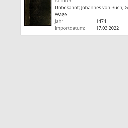
Autoren
Unbekannt; Johannes von Buch; Go
Wage
Jahr:
1474
Importdatum:
17.03.2022