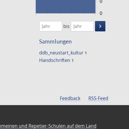
0
0
1474
1475
keyboard_arrow_right
bis
Suche
einschränke
Sammlungen
ddb_neustart_kultur
1
Handschriften
1
Feedback
RSS-Feed
emeinen und Repetier-Schulen auf dem Land