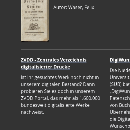
Autor: Waser, Felix
ZVDD - Zentrales Verzeichnis
DigiWun
digitalisierter Drucke
Die Nied
Ist Ihr gesuchtes Werk noch nicht in
Universit
unserem digitalen Bestand? Dann
(SUB) bie
probieren Sie es doch in unserem
„DigiWun
ZVDD Portal, das mehr als 1.600.000
Patenscha
bundesweit digitalisierte Werke
von Büch
nachweist.
Übernehm
die Digit
Wunschb