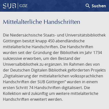
search
Suchen
GDZ
Mittelalterliche Handschriften
Die Niedersächsische Staats- und Universitätsbibliothek
Göttingen besitzt knapp 450 abendländische
mittelalterliche Handschriften. Die Handschriften
wurden seit der Gründung der Bibliothek im Jahr 1734
sukzessive erworben, um den Bestand der
Universalbibliothek zu ergänzen. Im Rahmen des von
der Deutschen Digitalen Bibliothek geförderten Projekts
„Digitalisierung der mittelalterlichen volkssprachlichen
Handschriften der SUB Göttingen“ wurden in einem
ersten Schritt 74 Handschriften digitalisiert. Die
Kollektion wird zukünftig um weitere mittelalterliche
Handschriften erweitert werden.