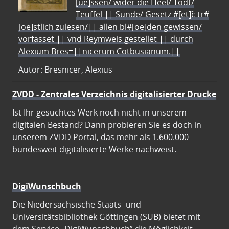
[ue]ssen/ wider die Heel/ Todt/
Teuffel || Sünde/ Gesetz #[et]c̃ tr#
[oe]stlich zulesen/|| allen bl#[oe]den gewissen/
vorfasset || vnd Reymweis gestellet || durch
Alexium Bres=||nicerum Cotbusianum.||
Autor: Bresnicer, Alexius
ZVDD - Zentrales Verzeichnis digitalisierter Drucke
Ist Ihr gesuchtes Werk noch nicht in unserem
digitalen Bestand? Dann probieren Sie es doch in
unserem ZVDD Portal, das mehr als 1.600.000
bundesweit digitalisierte Werke nachweist.
DigiWunschbuch
Die Niedersächsische Staats- und
Universitätsbibliothek Göttingen (SUB) bietet mit