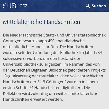
search
Suchen
GDZ
Mittelalterliche Handschriften
Die Niedersächsische Staats- und Universitätsbibliothek
Göttingen besitzt knapp 450 abendländische
mittelalterliche Handschriften. Die Handschriften
wurden seit der Gründung der Bibliothek im Jahr 1734
sukzessive erworben, um den Bestand der
Universalbibliothek zu ergänzen. Im Rahmen des von
der Deutschen Digitalen Bibliothek geförderten Projekts
„Digitalisierung der mittelalterlichen volkssprachlichen
Handschriften der SUB Göttingen“ wurden in einem
ersten Schritt 74 Handschriften digitalisiert. Die
Kollektion wird zukünftig um weitere mittelalterliche
Handschriften erweitert werden.