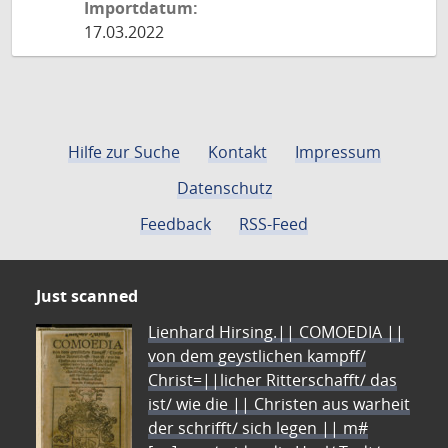
Importdatum:
17.03.2022
Hilfe zur Suche
Kontakt
Impressum
Datenschutz
Feedback
RSS-Feed
Just scanned
Lienhard Hirsing.|| COMOEDIA ||
von dem geystlichen kampff/
Christ=||licher Ritterschafft/ das
ist/ wie die || Christen aus warheit
der schrifft/ sich legen || m#