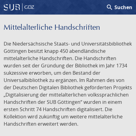
search
Suchen
GDZ
Mittelalterliche Handschriften
Die Niedersächsische Staats- und Universitätsbibliothek
Göttingen besitzt knapp 450 abendländische
mittelalterliche Handschriften. Die Handschriften
wurden seit der Gründung der Bibliothek im Jahr 1734
sukzessive erworben, um den Bestand der
Universalbibliothek zu ergänzen. Im Rahmen des von
der Deutschen Digitalen Bibliothek geförderten Projekts
„Digitalisierung der mittelalterlichen volkssprachlichen
Handschriften der SUB Göttingen“ wurden in einem
ersten Schritt 74 Handschriften digitalisiert. Die
Kollektion wird zukünftig um weitere mittelalterliche
Handschriften erweitert werden.