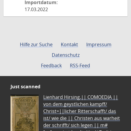
Importdatum:
17.03.2022
Hilfe zur Suche
Kontakt
Impressum
Datenschutz
Feedback
RSS-Feed
Just scanned
Lienhard Hirsing.|| COMOEDIA ||
von dem geystlichen kampff/
Christ=||licher Ritterschafft/ das
ist/ wie die || Christen aus warheit
der schrifft/ sich legen || m#