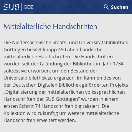
search
Suchen
GDZ
Mittelalterliche Handschriften
Die Niedersächsische Staats- und Universitätsbibliothek
Göttingen besitzt knapp 450 abendländische
mittelalterliche Handschriften. Die Handschriften
wurden seit der Gründung der Bibliothek im Jahr 1734
sukzessive erworben, um den Bestand der
Universalbibliothek zu ergänzen. Im Rahmen des von
der Deutschen Digitalen Bibliothek geförderten Projekts
„Digitalisierung der mittelalterlichen volkssprachlichen
Handschriften der SUB Göttingen“ wurden in einem
ersten Schritt 74 Handschriften digitalisiert. Die
Kollektion wird zukünftig um weitere mittelalterliche
Handschriften erweitert werden.