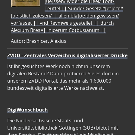
[ue]ssen/ wider die Heel/ Todt/
Teuffel || Sünde/ Gesetz #[et]c̃ tr#
[oe]stlich zulesen/|| allen bl#[oe]den gewissen/
vorfasset || vnd Reymweis gestellet || durch
Alexium Bres=||nicerum Cotbusianum.||
Autor: Bresnicer, Alexius
ZVDD - Zentrales Verzeichnis digitalisierter Drucke
Ist Ihr gesuchtes Werk noch nicht in unserem
digitalen Bestand? Dann probieren Sie es doch in
unserem ZVDD Portal, das mehr als 1.600.000
bundesweit digitalisierte Werke nachweist.
DigiWunschbuch
Die Niedersächsische Staats- und
Universitätsbibliothek Göttingen (SUB) bietet mit