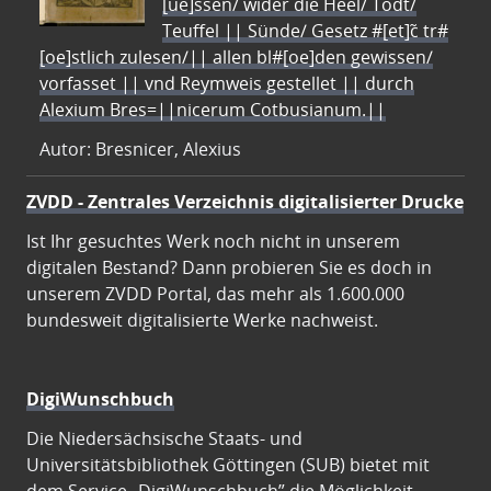
[ue]ssen/ wider die Heel/ Todt/
Teuffel || Sünde/ Gesetz #[et]c̃ tr#
[oe]stlich zulesen/|| allen bl#[oe]den gewissen/
vorfasset || vnd Reymweis gestellet || durch
Alexium Bres=||nicerum Cotbusianum.||
Autor: Bresnicer, Alexius
ZVDD - Zentrales Verzeichnis digitalisierter Drucke
Ist Ihr gesuchtes Werk noch nicht in unserem
digitalen Bestand? Dann probieren Sie es doch in
unserem ZVDD Portal, das mehr als 1.600.000
bundesweit digitalisierte Werke nachweist.
DigiWunschbuch
Die Niedersächsische Staats- und
Universitätsbibliothek Göttingen (SUB) bietet mit