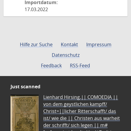
Importdatum:
17.03.2022
Hilfe zur Suche
Kontakt
Impressum
Datenschutz
Feedback
RSS-Feed
Just scanned
Lienhard Hirsing.|| COMOEDIA ||
von dem geystlichen kampff/
Christ=||licher Ritterschafft/ das
ist/ wie die || Christen aus warheit
der schrifft/ sich legen || m#