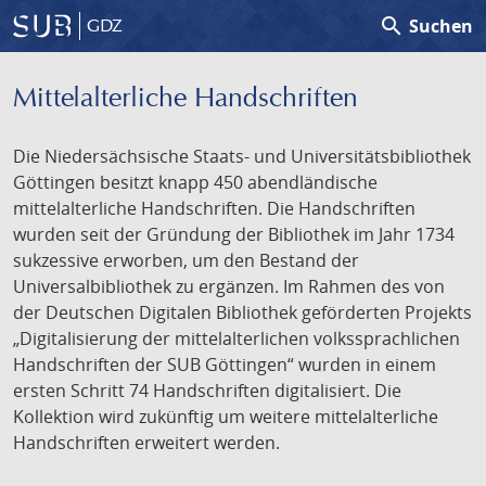
search
Suchen
GDZ
Mittelalterliche Handschriften
Die Niedersächsische Staats- und Universitätsbibliothek
Göttingen besitzt knapp 450 abendländische
mittelalterliche Handschriften. Die Handschriften
wurden seit der Gründung der Bibliothek im Jahr 1734
sukzessive erworben, um den Bestand der
Universalbibliothek zu ergänzen. Im Rahmen des von
der Deutschen Digitalen Bibliothek geförderten Projekts
„Digitalisierung der mittelalterlichen volkssprachlichen
Handschriften der SUB Göttingen“ wurden in einem
ersten Schritt 74 Handschriften digitalisiert. Die
Kollektion wird zukünftig um weitere mittelalterliche
Handschriften erweitert werden.