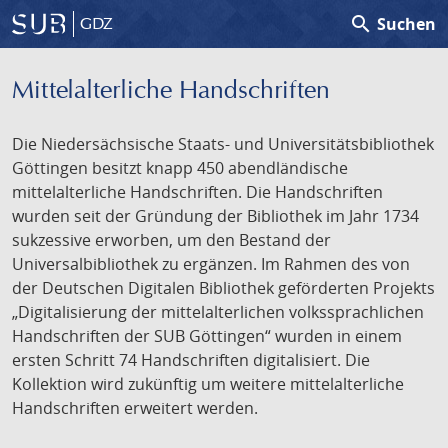
search
Suchen
GDZ
Mittelalterliche Handschriften
Die Niedersächsische Staats- und Universitätsbibliothek
Göttingen besitzt knapp 450 abendländische
mittelalterliche Handschriften. Die Handschriften
wurden seit der Gründung der Bibliothek im Jahr 1734
sukzessive erworben, um den Bestand der
Universalbibliothek zu ergänzen. Im Rahmen des von
der Deutschen Digitalen Bibliothek geförderten Projekts
„Digitalisierung der mittelalterlichen volkssprachlichen
Handschriften der SUB Göttingen“ wurden in einem
ersten Schritt 74 Handschriften digitalisiert. Die
Kollektion wird zukünftig um weitere mittelalterliche
Handschriften erweitert werden.