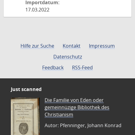
Importdatum:
17.03.2022
Hilfe zur Suche
Kontakt
Impressum
Datenschutz
Feedback
RSS-Feed
Just scanned
Die Familie von Eden oder
gemeinnüzige Bibliothek des
Christianism
Autor: Pfenninger, Johann Konrad