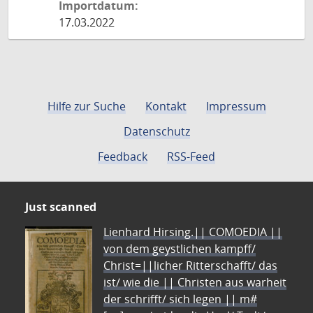
Importdatum:
17.03.2022
Hilfe zur Suche
Kontakt
Impressum
Datenschutz
Feedback
RSS-Feed
Just scanned
Lienhard Hirsing.|| COMOEDIA ||
von dem geystlichen kampff/
Christ=||licher Ritterschafft/ das
ist/ wie die || Christen aus warheit
der schrifft/ sich legen || m#