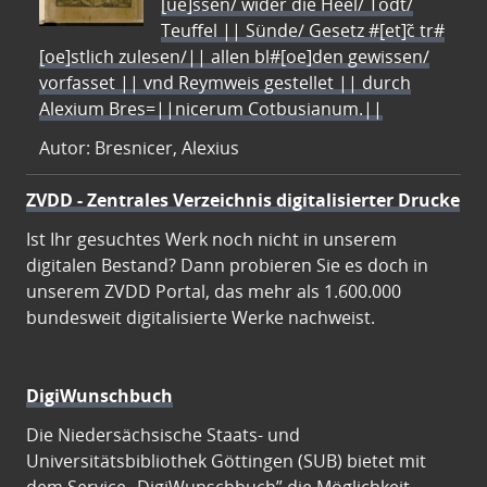
[ue]ssen/ wider die Heel/ Todt/
Teuffel || Sünde/ Gesetz #[et]c̃ tr#
[oe]stlich zulesen/|| allen bl#[oe]den gewissen/
vorfasset || vnd Reymweis gestellet || durch
Alexium Bres=||nicerum Cotbusianum.||
Autor: Bresnicer, Alexius
ZVDD - Zentrales Verzeichnis digitalisierter Drucke
Ist Ihr gesuchtes Werk noch nicht in unserem
digitalen Bestand? Dann probieren Sie es doch in
unserem ZVDD Portal, das mehr als 1.600.000
bundesweit digitalisierte Werke nachweist.
DigiWunschbuch
Die Niedersächsische Staats- und
Universitätsbibliothek Göttingen (SUB) bietet mit