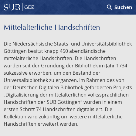
search
Suchen
GDZ
Mittelalterliche Handschriften
Die Niedersächsische Staats- und Universitätsbibliothek
Göttingen besitzt knapp 450 abendländische
mittelalterliche Handschriften. Die Handschriften
wurden seit der Gründung der Bibliothek im Jahr 1734
sukzessive erworben, um den Bestand der
Universalbibliothek zu ergänzen. Im Rahmen des von
der Deutschen Digitalen Bibliothek geförderten Projekts
„Digitalisierung der mittelalterlichen volkssprachlichen
Handschriften der SUB Göttingen“ wurden in einem
ersten Schritt 74 Handschriften digitalisiert. Die
Kollektion wird zukünftig um weitere mittelalterliche
Handschriften erweitert werden.