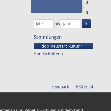
0
0
1474
1475
keyboard_arrow_right
bis
Suche
einschränke
Sammlungen
remove
ddb_neustart_kultur
1
Handschriften
1
Feedback
RSS-Feed
emeinen und Repetier-Schulen auf dem Land