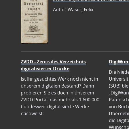
Autor: Waser, Felix
ZVDD - Zentrales Verzeichnis
DigiWun
digitalisierter Drucke
Die Nied
Ist Ihr gesuchtes Werk noch nicht in
Universit
unserem digitalen Bestand? Dann
(SUB) bie
probieren Sie es doch in unserem
„DigiWun
ZVDD Portal, das mehr als 1.600.000
Patenscha
bundesweit digitalisierte Werke
von Büch
nachweist.
Übernehm
die Digit
Wunschb