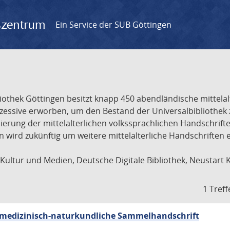
gszentrum
Ein Service der SUB Göttingen
liothek Göttingen besitzt knapp 450 abendländische mittela
ukzessive erworben, um den Bestand der Universalbibliothe
lisierung der mittelalterlichen volkssprachlichen Handschri
ion wird zukünftig um weitere mittelalterliche Handschriften
ultur und Medien, Deutsche Digitale Bibliothek, Neustart 
1 Treff
sch-medizinisch-naturkundliche Sammelhandschrift