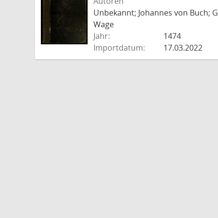
Autoren
Unbekannt; Johannes von Buch; Go
Wage
Jahr:
1474
Importdatum:
17.03.2022