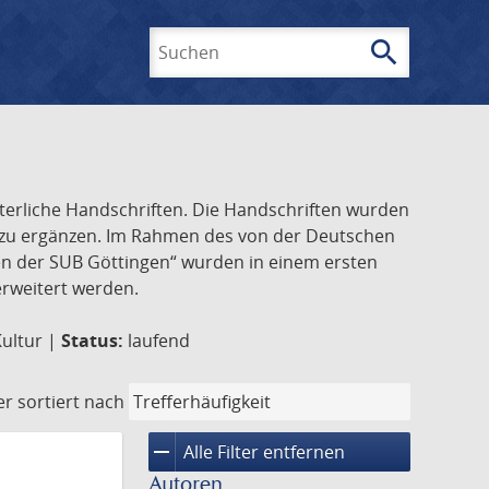
search
Suchen
lterliche Handschriften. Die Handschriften wurden
k zu ergänzen. Im Rahmen des von der Deutschen
ften der SUB Göttingen“ wurden in einem ersten
 erweitert werden.
Kultur |
Status:
laufend
er
sortiert nach
remove
Alle Filter entfernen
Autoren