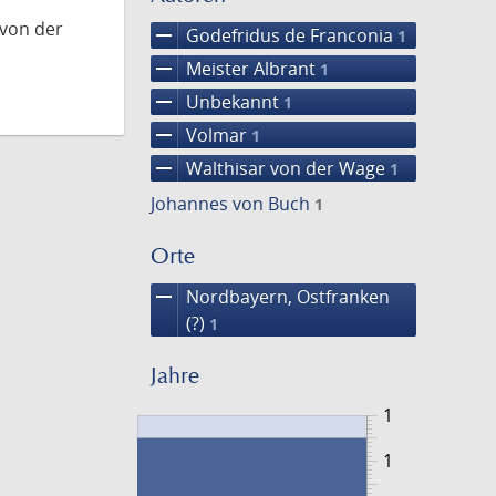
 von der
remove
Godefridus de Franconia
1
remove
Meister Albrant
1
remove
Unbekannt
1
remove
Volmar
1
remove
Walthisar von der Wage
1
Johannes von Buch
1
Orte
remove
Nordbayern, Ostfranken
(?)
1
Jahre
1
1