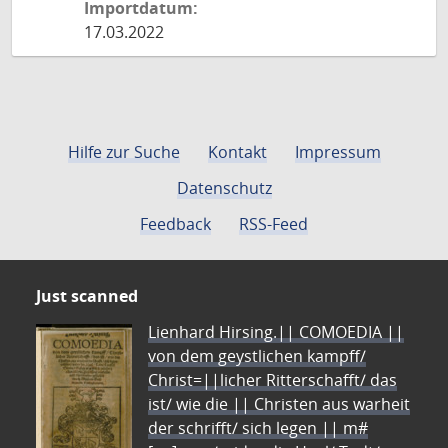
Importdatum:
17.03.2022
Hilfe zur Suche
Kontakt
Impressum
Datenschutz
Feedback
RSS-Feed
Just scanned
Lienhard Hirsing.|| COMOEDIA ||
von dem geystlichen kampff/
Christ=||licher Ritterschafft/ das
ist/ wie die || Christen aus warheit
der schrifft/ sich legen || m#