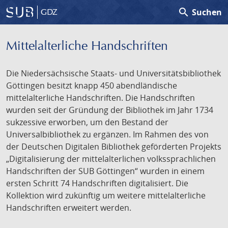
search
Suchen
GDZ
Mittelalterliche Handschriften
Die Niedersächsische Staats- und Universitätsbibliothek
Göttingen besitzt knapp 450 abendländische
mittelalterliche Handschriften. Die Handschriften
wurden seit der Gründung der Bibliothek im Jahr 1734
sukzessive erworben, um den Bestand der
Universalbibliothek zu ergänzen. Im Rahmen des von
der Deutschen Digitalen Bibliothek geförderten Projekts
„Digitalisierung der mittelalterlichen volkssprachlichen
Handschriften der SUB Göttingen“ wurden in einem
ersten Schritt 74 Handschriften digitalisiert. Die
Kollektion wird zukünftig um weitere mittelalterliche
Handschriften erweitert werden.