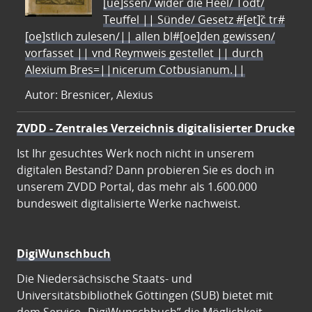
[ue]ssen/ wider die Heel/ Todt/
Teuffel || Sünde/ Gesetz #[et]c̃ tr#
[oe]stlich zulesen/|| allen bl#[oe]den gewissen/
vorfasset || vnd Reymweis gestellet || durch
Alexium Bres=||nicerum Cotbusianum.||
Autor: Bresnicer, Alexius
ZVDD - Zentrales Verzeichnis digitalisierter Drucke
Ist Ihr gesuchtes Werk noch nicht in unserem
digitalen Bestand? Dann probieren Sie es doch in
unserem ZVDD Portal, das mehr als 1.600.000
bundesweit digitalisierte Werke nachweist.
DigiWunschbuch
Die Niedersächsische Staats- und
Universitätsbibliothek Göttingen (SUB) bietet mit