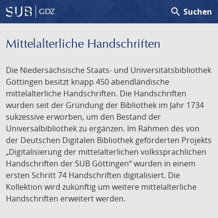
search
Suchen
GDZ
Mittelalterliche Handschriften
Die Niedersächsische Staats- und Universitätsbibliothek
Göttingen besitzt knapp 450 abendländische
mittelalterliche Handschriften. Die Handschriften
wurden seit der Gründung der Bibliothek im Jahr 1734
sukzessive erworben, um den Bestand der
Universalbibliothek zu ergänzen. Im Rahmen des von
der Deutschen Digitalen Bibliothek geförderten Projekts
„Digitalisierung der mittelalterlichen volkssprachlichen
Handschriften der SUB Göttingen“ wurden in einem
ersten Schritt 74 Handschriften digitalisiert. Die
Kollektion wird zukünftig um weitere mittelalterliche
Handschriften erweitert werden.