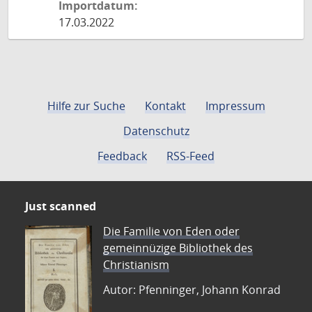
Importdatum:
17.03.2022
Hilfe zur Suche
Kontakt
Impressum
Datenschutz
Feedback
RSS-Feed
Just scanned
Die Familie von Eden oder
gemeinnüzige Bibliothek des
Christianism
Autor: Pfenninger, Johann Konrad