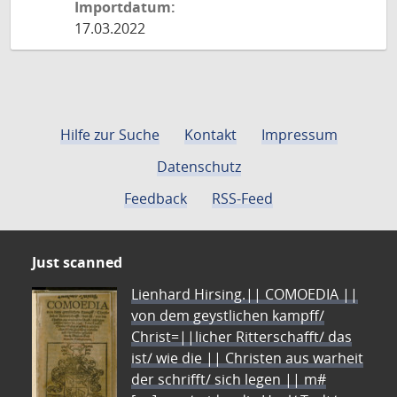
Importdatum:
17.03.2022
Hilfe zur Suche
Kontakt
Impressum
Datenschutz
Feedback
RSS-Feed
Just scanned
Lienhard Hirsing.|| COMOEDIA ||
von dem geystlichen kampff/
Christ=||licher Ritterschafft/ das
ist/ wie die || Christen aus warheit
der schrifft/ sich legen || m#