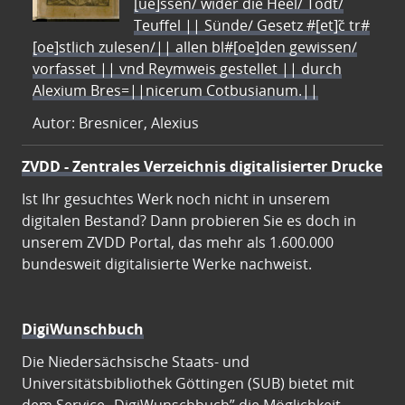
[ue]ssen/ wider die Heel/ Todt/
Teuffel || Sünde/ Gesetz #[et]c̃ tr#
[oe]stlich zulesen/|| allen bl#[oe]den gewissen/
vorfasset || vnd Reymweis gestellet || durch
Alexium Bres=||nicerum Cotbusianum.||
Autor: Bresnicer, Alexius
ZVDD - Zentrales Verzeichnis digitalisierter Drucke
Ist Ihr gesuchtes Werk noch nicht in unserem
digitalen Bestand? Dann probieren Sie es doch in
unserem ZVDD Portal, das mehr als 1.600.000
bundesweit digitalisierte Werke nachweist.
DigiWunschbuch
Die Niedersächsische Staats- und
Universitätsbibliothek Göttingen (SUB) bietet mit