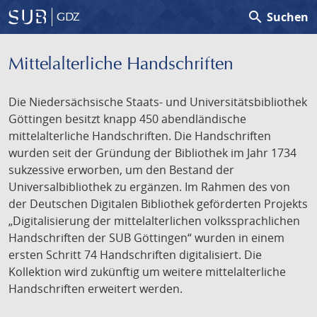
search
Suchen
GDZ
Mittelalterliche Handschriften
Die Niedersächsische Staats- und Universitätsbibliothek
Göttingen besitzt knapp 450 abendländische
mittelalterliche Handschriften. Die Handschriften
wurden seit der Gründung der Bibliothek im Jahr 1734
sukzessive erworben, um den Bestand der
Universalbibliothek zu ergänzen. Im Rahmen des von
der Deutschen Digitalen Bibliothek geförderten Projekts
„Digitalisierung der mittelalterlichen volkssprachlichen
Handschriften der SUB Göttingen“ wurden in einem
ersten Schritt 74 Handschriften digitalisiert. Die
Kollektion wird zukünftig um weitere mittelalterliche
Handschriften erweitert werden.