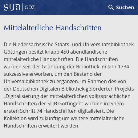
search
Suchen
GDZ
Mittelalterliche Handschriften
Die Niedersächsische Staats- und Universitätsbibliothek
Göttingen besitzt knapp 450 abendländische
mittelalterliche Handschriften. Die Handschriften
wurden seit der Gründung der Bibliothek im Jahr 1734
sukzessive erworben, um den Bestand der
Universalbibliothek zu ergänzen. Im Rahmen des von
der Deutschen Digitalen Bibliothek geförderten Projekts
„Digitalisierung der mittelalterlichen volkssprachlichen
Handschriften der SUB Göttingen“ wurden in einem
ersten Schritt 74 Handschriften digitalisiert. Die
Kollektion wird zukünftig um weitere mittelalterliche
Handschriften erweitert werden.