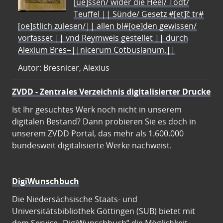
[ue]ssen/ wider die Heel/ Todt/
Teuffel || Sünde/ Gesetz #[et]c̃ tr#
[oe]stlich zulesen/|| allen bl#[oe]den gewissen/
vorfasset || vnd Reymweis gestellet || durch
Alexium Bres=||nicerum Cotbusianum.||
Autor: Bresnicer, Alexius
ZVDD - Zentrales Verzeichnis digitalisierter Drucke
Ist Ihr gesuchtes Werk noch nicht in unserem
digitalen Bestand? Dann probieren Sie es doch in
unserem ZVDD Portal, das mehr als 1.600.000
bundesweit digitalisierte Werke nachweist.
DigiWunschbuch
Die Niedersächsische Staats- und
Universitätsbibliothek Göttingen (SUB) bietet mit