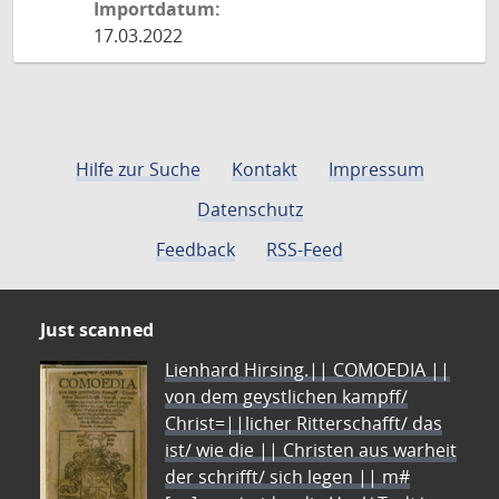
Importdatum:
17.03.2022
Hilfe zur Suche
Kontakt
Impressum
Datenschutz
Feedback
RSS-Feed
Just scanned
Lienhard Hirsing.|| COMOEDIA ||
von dem geystlichen kampff/
Christ=||licher Ritterschafft/ das
ist/ wie die || Christen aus warheit
der schrifft/ sich legen || m#