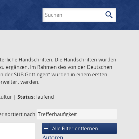
search
Suchen
lterliche Handschriften. Die Handschriften wurden
k zu ergänzen. Im Rahmen des von der Deutschen
ften der SUB Göttingen“ wurden in einem ersten
 erweitert werden.
Kultur |
Status:
laufend
er
sortiert nach
remove
Alle Filter entfernen
Autoren