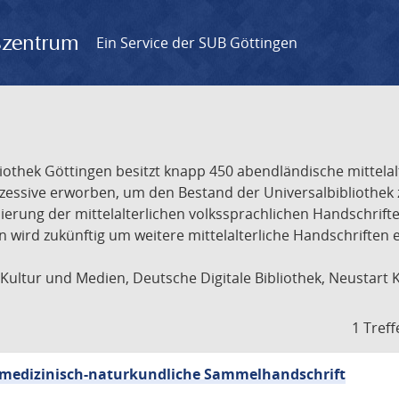
gszentrum
Ein Service der SUB Göttingen
liothek Göttingen besitzt knapp 450 abendländische mittela
ukzessive erworben, um den Bestand der Universalbibliothe
lisierung der mittelalterlichen volkssprachlichen Handschri
ion wird zukünftig um weitere mittelalterliche Handschriften
ultur und Medien, Deutsche Digitale Bibliothek, Neustart 
1 Treff
sch-medizinisch-naturkundliche Sammelhandschrift