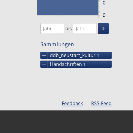
0
0
1474
1475
keyboard_arrow_right
bis
Suche
einschränke
Sammlungen
remove
ddb_neustart_kultur
1
remove
Handschriften
1
Feedback
RSS-Feed