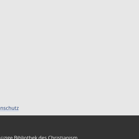
nschutz
üzige Bibliothek des Christianism