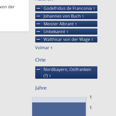
 von der
remove
Godefridus de Franconia
1
remove
Johannes von Buch
1
remove
Meister Albrant
1
remove
Unbekannt
1
remove
Walthisar von der Wage
1
Volmar
1
Orte
remove
Nordbayern, Ostfranken
(?)
1
Jahre
1
1