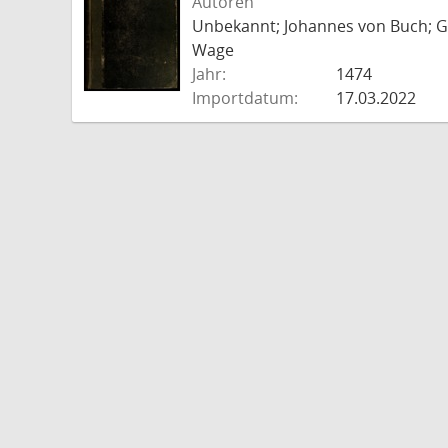
Autoren
Unbekannt; Johannes von Buch; Go
Wage
Jahr:
1474
Importdatum:
17.03.2022