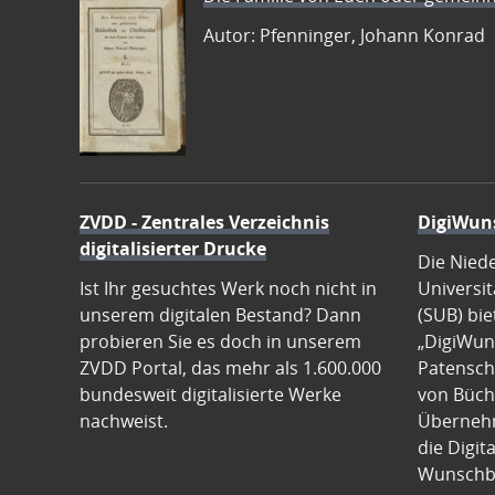
Autor: Pfenninger, Johann Konrad
ZVDD - Zentrales Verzeichnis
DigiWun
digitalisierter Drucke
Die Nied
Ist Ihr gesuchtes Werk noch nicht in
Universit
unserem digitalen Bestand? Dann
(SUB) bie
probieren Sie es doch in unserem
„DigiWun
ZVDD Portal, das mehr als 1.600.000
Patenscha
bundesweit digitalisierte Werke
von Büch
nachweist.
Übernehm
die Digit
Wunschb