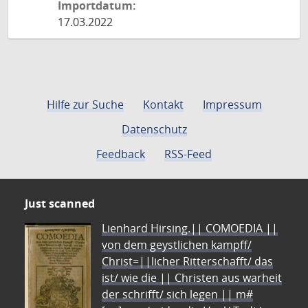
Importdatum:
17.03.2022
Hilfe zur Suche
Kontakt
Impressum
Datenschutz
Feedback
RSS-Feed
Just scanned
Lienhard Hirsing.|| COMOEDIA ||
von dem geystlichen kampff/
Christ=||licher Ritterschafft/ das
ist/ wie die || Christen aus warheit
der schrifft/ sich legen || m#