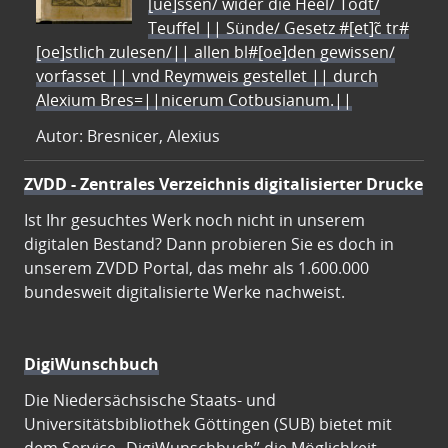
[ue]ssen/ wider die Heel/ Todt/
Teuffel || Sünde/ Gesetz #[et]c̃ tr#
[oe]stlich zulesen/|| allen bl#[oe]den gewissen/
vorfasset || vnd Reymweis gestellet || durch
Alexium Bres=||nicerum Cotbusianum.||
Autor: Bresnicer, Alexius
ZVDD - Zentrales Verzeichnis digitalisierter Drucke
Ist Ihr gesuchtes Werk noch nicht in unserem
digitalen Bestand? Dann probieren Sie es doch in
unserem ZVDD Portal, das mehr als 1.600.000
bundesweit digitalisierte Werke nachweist.
DigiWunschbuch
Die Niedersächsische Staats- und
Universitätsbibliothek Göttingen (SUB) bietet mit