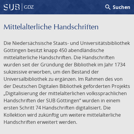
search
Suchen
GDZ
Mittelalterliche Handschriften
Die Niedersächsische Staats- und Universitätsbibliothek
Göttingen besitzt knapp 450 abendländische
mittelalterliche Handschriften. Die Handschriften
wurden seit der Gründung der Bibliothek im Jahr 1734
sukzessive erworben, um den Bestand der
Universalbibliothek zu ergänzen. Im Rahmen des von
der Deutschen Digitalen Bibliothek geförderten Projekts
„Digitalisierung der mittelalterlichen volkssprachlichen
Handschriften der SUB Göttingen“ wurden in einem
ersten Schritt 74 Handschriften digitalisiert. Die
Kollektion wird zukünftig um weitere mittelalterliche
Handschriften erweitert werden.