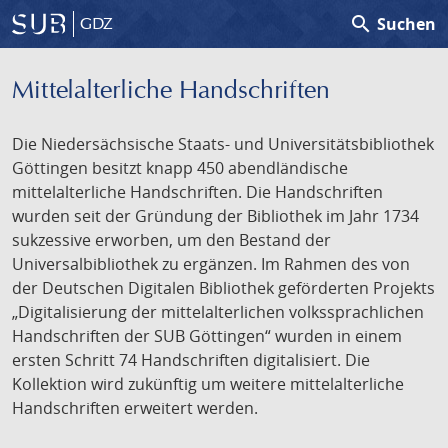
search
Suchen
GDZ
Mittelalterliche Handschriften
Die Niedersächsische Staats- und Universitätsbibliothek
Göttingen besitzt knapp 450 abendländische
mittelalterliche Handschriften. Die Handschriften
wurden seit der Gründung der Bibliothek im Jahr 1734
sukzessive erworben, um den Bestand der
Universalbibliothek zu ergänzen. Im Rahmen des von
der Deutschen Digitalen Bibliothek geförderten Projekts
„Digitalisierung der mittelalterlichen volkssprachlichen
Handschriften der SUB Göttingen“ wurden in einem
ersten Schritt 74 Handschriften digitalisiert. Die
Kollektion wird zukünftig um weitere mittelalterliche
Handschriften erweitert werden.