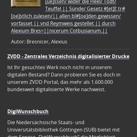
[ue]ssen/ wider die Heel/ Todt/
Teuffel || Sünde/ Gesetz #[et]c̃ tr#
[oe]stlich zulesen/|| allen bl#[oe]den gewissen/
vorfasset || vnd Reymweis gestellet || durch
Alexium Bres=||nicerum Cotbusianum.||
Autor: Bresnicer, Alexius
ZVDD - Zentrales Verzeichnis digitalisierter Drucke
Ist Ihr gesuchtes Werk noch nicht in unserem
digitalen Bestand? Dann probieren Sie es doch in
unserem ZVDD Portal, das mehr als 1.600.000
bundesweit digitalisierte Werke nachweist.
DigiWunschbuch
Die Niedersächsische Staats- und
Universitätsbibliothek Göttingen (SUB) bietet mit