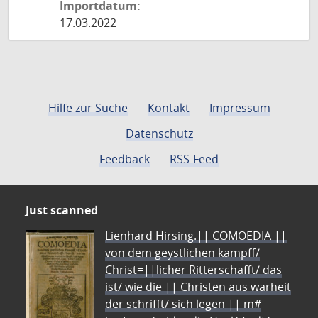
Importdatum:
17.03.2022
Hilfe zur Suche
Kontakt
Impressum
Datenschutz
Feedback
RSS-Feed
Just scanned
Lienhard Hirsing.|| COMOEDIA ||
von dem geystlichen kampff/
Christ=||licher Ritterschafft/ das
ist/ wie die || Christen aus warheit
der schrifft/ sich legen || m#