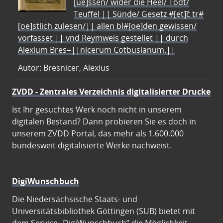
[ue]ssen/ wider die Heel/ Todt/
Teuffel || Sünde/ Gesetz #[et]c̃ tr#
[oe]stlich zulesen/|| allen bl#[oe]den gewissen/
vorfasset || vnd Reymweis gestellet || durch
Alexium Bres=||nicerum Cotbusianum.||
Autor: Bresnicer, Alexius
ZVDD - Zentrales Verzeichnis digitalisierter Drucke
Ist Ihr gesuchtes Werk noch nicht in unserem
digitalen Bestand? Dann probieren Sie es doch in
unserem ZVDD Portal, das mehr als 1.600.000
bundesweit digitalisierte Werke nachweist.
DigiWunschbuch
Die Niedersächsische Staats- und
Universitätsbibliothek Göttingen (SUB) bietet mit