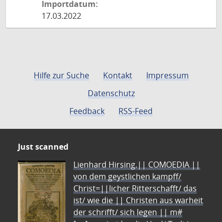
Importdatum:
17.03.2022
Hilfe zur Suche
Kontakt
Impressum
Datenschutz
Feedback
RSS-Feed
Just scanned
Lienhard Hirsing.|| COMOEDIA ||
von dem geystlichen kampff/
Christ=||licher Ritterschafft/ das
ist/ wie die || Christen aus warheit
der schrifft/ sich legen || m#