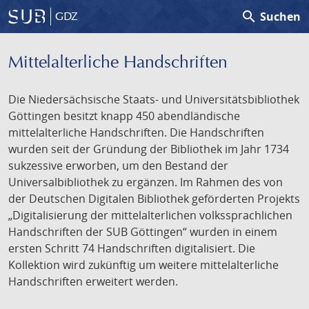
search
Suchen
GDZ
Mittelalterliche Handschriften
Die Niedersächsische Staats- und Universitätsbibliothek
Göttingen besitzt knapp 450 abendländische
mittelalterliche Handschriften. Die Handschriften
wurden seit der Gründung der Bibliothek im Jahr 1734
sukzessive erworben, um den Bestand der
Universalbibliothek zu ergänzen. Im Rahmen des von
der Deutschen Digitalen Bibliothek geförderten Projekts
„Digitalisierung der mittelalterlichen volkssprachlichen
Handschriften der SUB Göttingen“ wurden in einem
ersten Schritt 74 Handschriften digitalisiert. Die
Kollektion wird zukünftig um weitere mittelalterliche
Handschriften erweitert werden.