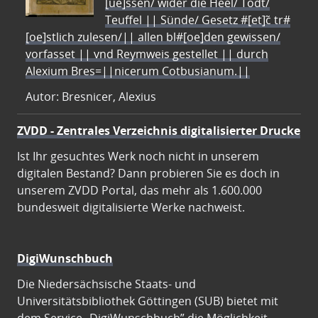
[ue]ssen/ wider die Heel/ Todt/
Teuffel || Sünde/ Gesetz #[et]c̃ tr#
[oe]stlich zulesen/|| allen bl#[oe]den gewissen/
vorfasset || vnd Reymweis gestellet || durch
Alexium Bres=||nicerum Cotbusianum.||
Autor: Bresnicer, Alexius
ZVDD - Zentrales Verzeichnis digitalisierter Drucke
Ist Ihr gesuchtes Werk noch nicht in unserem
digitalen Bestand? Dann probieren Sie es doch in
unserem ZVDD Portal, das mehr als 1.600.000
bundesweit digitalisierte Werke nachweist.
DigiWunschbuch
Die Niedersächsische Staats- und
Universitätsbibliothek Göttingen (SUB) bietet mit