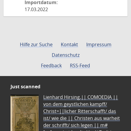
Importdatum:
17.03.2022
Hilfe zur Suche
Kontakt
Impressum
Datenschutz
Feedback
RSS-Feed
Just scanned
Lienhard Hirsing.|| COMOEDIA ||
von dem geystlichen kampff/
Christ=||licher Ritterschafft/ das
ist/ wie die || Christen aus warheit
der schrifft/ sich legen || m#