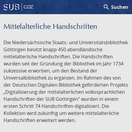
search
Suchen
GDZ
Mittelalterliche Handschriften
Die Niedersächsische Staats- und Universitätsbibliothek
Göttingen besitzt knapp 450 abendländische
mittelalterliche Handschriften. Die Handschriften
wurden seit der Gründung der Bibliothek im Jahr 1734
sukzessive erworben, um den Bestand der
Universalbibliothek zu ergänzen. Im Rahmen des von
der Deutschen Digitalen Bibliothek geförderten Projekts
„Digitalisierung der mittelalterlichen volkssprachlichen
Handschriften der SUB Göttingen“ wurden in einem
ersten Schritt 74 Handschriften digitalisiert. Die
Kollektion wird zukünftig um weitere mittelalterliche
Handschriften erweitert werden.