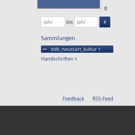
0
1474
1475
keyboard_arrow_right
bis
Suche
einschränke
Sammlungen
remove
ddb_neustart_kultur
1
Handschriften
1
Feedback
RSS-Feed