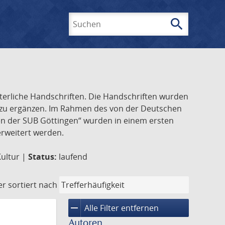
search
Suchen
lterliche Handschriften. Die Handschriften wurden
k zu ergänzen. Im Rahmen des von der Deutschen
ften der SUB Göttingen“ wurden in einem ersten
 erweitert werden.
Kultur |
Status:
laufend
er
sortiert nach
remove
Alle Filter entfernen
Autoren