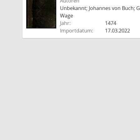
Autoren
Unbekannt; Johannes von Buch; Go
Wage
Jahr:
1474
Importdatum:
17.03.2022