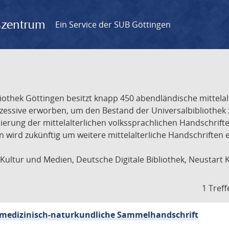
gszentrum
Ein Service der SUB Göttingen
liothek Göttingen besitzt knapp 450 abendländische mittela
ukzessive erworben, um den Bestand der Universalbibliothe
lisierung der mittelalterlichen volkssprachlichen Handschri
ion wird zukünftig um weitere mittelalterliche Handschriften
ultur und Medien, Deutsche Digitale Bibliothek, Neustart 
1 Treff
sch-medizinisch-naturkundliche Sammelhandschrift