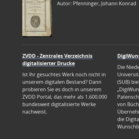
Autor: Pfenninger, Johann Konrad
ZVDD - Zentrales Verzeichnis
DigiWun
digitalisierter Drucke
Die Nied
Ist Ihr gesuchtes Werk noch nicht in
Universit
unserem digitalen Bestand? Dann
(SUB) bie
probieren Sie es doch in unserem
„DigiWun
ZVDD Portal, das mehr als 1.600.000
Patenscha
bundesweit digitalisierte Werke
von Büch
nachweist.
Übernehm
die Digit
Wunschb