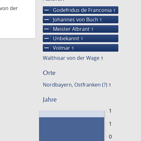
 von der
remove
Godefridus de Franconia
1
remove
Johannes von Buch
1
remove
Meister Albrant
1
remove
Unbekannt
1
remove
Volmar
1
Walthisar von der Wage
1
Orte
Nordbayern, Ostfranken (?)
1
Jahre
1
1
0