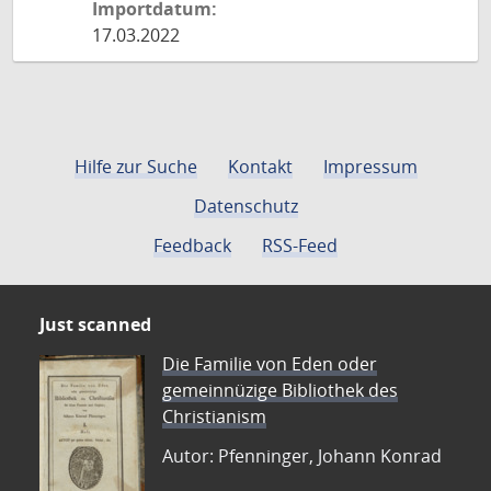
Importdatum:
17.03.2022
Hilfe zur Suche
Kontakt
Impressum
Datenschutz
Feedback
RSS-Feed
Just scanned
Die Familie von Eden oder
gemeinnüzige Bibliothek des
Christianism
Autor: Pfenninger, Johann Konrad