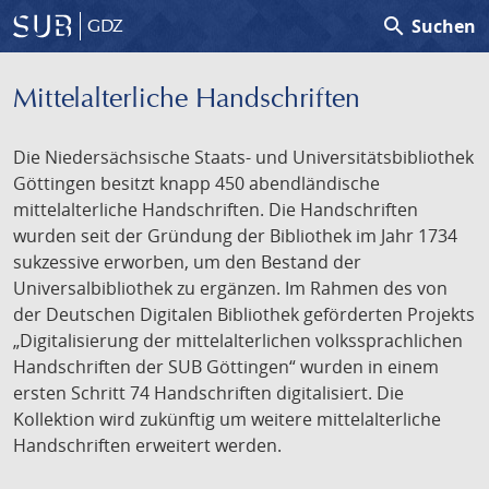
search
Suchen
GDZ
Mittelalterliche Handschriften
Die Niedersächsische Staats- und Universitätsbibliothek
Göttingen besitzt knapp 450 abendländische
mittelalterliche Handschriften. Die Handschriften
wurden seit der Gründung der Bibliothek im Jahr 1734
sukzessive erworben, um den Bestand der
Universalbibliothek zu ergänzen. Im Rahmen des von
der Deutschen Digitalen Bibliothek geförderten Projekts
„Digitalisierung der mittelalterlichen volkssprachlichen
Handschriften der SUB Göttingen“ wurden in einem
ersten Schritt 74 Handschriften digitalisiert. Die
Kollektion wird zukünftig um weitere mittelalterliche
Handschriften erweitert werden.