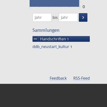
0
1474
1475
keyboard_arrow_right
bis
Suche
einschränke
Sammlungen
remove
Handschriften
1
ddb_neustart_kultur
1
Feedback
RSS-Feed