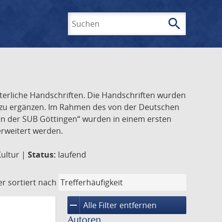
search
Suchen
lterliche Handschriften. Die Handschriften wurden
k zu ergänzen. Im Rahmen des von der Deutschen
ften der SUB Göttingen“ wurden in einem ersten
 erweitert werden.
Kultur |
Status:
laufend
er
sortiert nach
remove
Alle Filter entfernen
Autoren