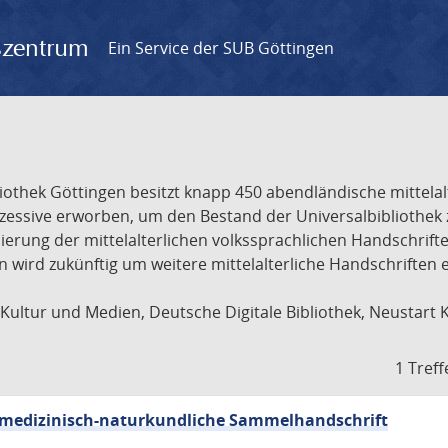
gszentrum
Ein Service der SUB Göttingen
liothek Göttingen besitzt knapp 450 abendländische mittela
ukzessive erworben, um den Bestand der Universalbibliothe
lisierung der mittelalterlichen volkssprachlichen Handschri
ion wird zukünftig um weitere mittelalterliche Handschriften
ultur und Medien, Deutsche Digitale Bibliothek, Neustart 
1 Treff
sch-medizinisch-naturkundliche Sammelhandschrift