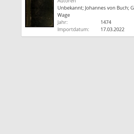
Autoren
Unbekannt; Johannes von Buch; Go
Wage
Jahr:
1474
Importdatum:
17.03.2022