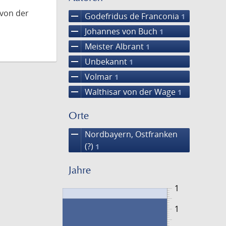
 von der
remove
Godefridus de Franconia
1
remove
Johannes von Buch
1
remove
Meister Albrant
1
remove
Unbekannt
1
remove
Volmar
1
remove
Walthisar von der Wage
1
Orte
remove
Nordbayern, Ostfranken
(?)
1
Jahre
1
1