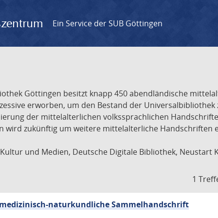
gszentrum
Ein Service der SUB Göttingen
liothek Göttingen besitzt knapp 450 abendländische mittela
ukzessive erworben, um den Bestand der Universalbibliothe
lisierung der mittelalterlichen volkssprachlichen Handschri
ion wird zukünftig um weitere mittelalterliche Handschriften
ultur und Medien, Deutsche Digitale Bibliothek, Neustart 
1 Treff
sch-medizinisch-naturkundliche Sammelhandschrift