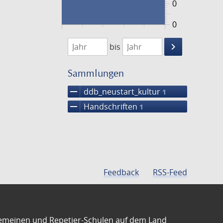
0
0
1474
1475
keyboard_arrow_right
bis
Suche
einschränke
Sammlungen
remove
ddb_neustart_kultur
1
remove
Handschriften
1
Feedback
RSS-Feed
emeinen und Repetier-Schulen auf dem Land