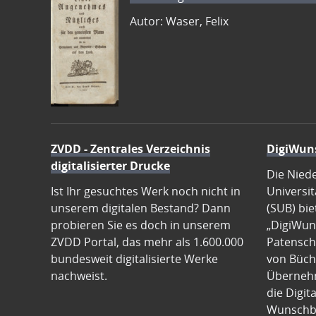
Autor: Waser, Felix
ZVDD - Zentrales Verzeichnis
DigiWun
digitalisierter Drucke
Die Nied
Ist Ihr gesuchtes Werk noch nicht in
Universit
unserem digitalen Bestand? Dann
(SUB) bie
probieren Sie es doch in unserem
„DigiWun
ZVDD Portal, das mehr als 1.600.000
Patenscha
bundesweit digitalisierte Werke
von Büch
nachweist.
Übernehm
die Digit
Wunschb