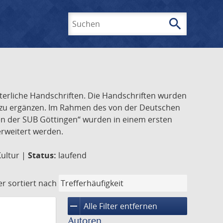
search
Suchen
lterliche Handschriften. Die Handschriften wurden
k zu ergänzen. Im Rahmen des von der Deutschen
ften der SUB Göttingen“ wurden in einem ersten
 erweitert werden.
Kultur |
Status:
laufend
er
sortiert nach
remove
Alle Filter entfernen
Autoren