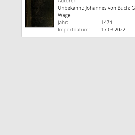
Autoren
Unbekannt; Johannes von Buch; Go
Wage
Jahr:
1474
Importdatum:
17.03.2022