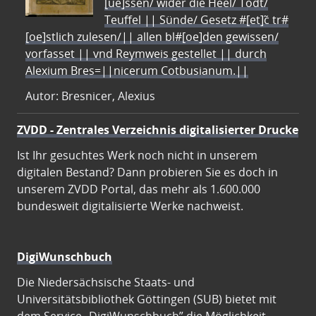
[ue]ssen/ wider die Heel/ Todt/
Teuffel || Sünde/ Gesetz #[et]c̃ tr#
[oe]stlich zulesen/|| allen bl#[oe]den gewissen/
vorfasset || vnd Reymweis gestellet || durch
Alexium Bres=||nicerum Cotbusianum.||
Autor: Bresnicer, Alexius
ZVDD - Zentrales Verzeichnis digitalisierter Drucke
Ist Ihr gesuchtes Werk noch nicht in unserem
digitalen Bestand? Dann probieren Sie es doch in
unserem ZVDD Portal, das mehr als 1.600.000
bundesweit digitalisierte Werke nachweist.
DigiWunschbuch
Die Niedersächsische Staats- und
Universitätsbibliothek Göttingen (SUB) bietet mit