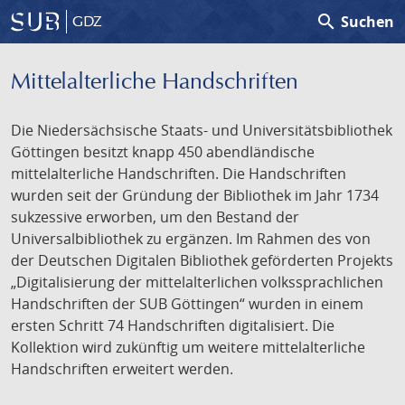
search
Suchen
GDZ
Mittelalterliche Handschriften
Die Niedersächsische Staats- und Universitätsbibliothek
Göttingen besitzt knapp 450 abendländische
mittelalterliche Handschriften. Die Handschriften
wurden seit der Gründung der Bibliothek im Jahr 1734
sukzessive erworben, um den Bestand der
Universalbibliothek zu ergänzen. Im Rahmen des von
der Deutschen Digitalen Bibliothek geförderten Projekts
„Digitalisierung der mittelalterlichen volkssprachlichen
Handschriften der SUB Göttingen“ wurden in einem
ersten Schritt 74 Handschriften digitalisiert. Die
Kollektion wird zukünftig um weitere mittelalterliche
Handschriften erweitert werden.