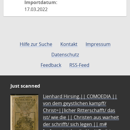
Importdatum:
17.03.2022
Hilfe zur Suche
Kontakt
Impressum
Datenschutz
Feedback
RSS-Feed
Just scanned
Lienhard Hirsing.|| COMOEDIA ||
von dem geystlichen kampff/
Christ=||licher Ritterschafft/ das
ist/ wie die || Christen aus warheit
der schrifft/ sich legen || m#