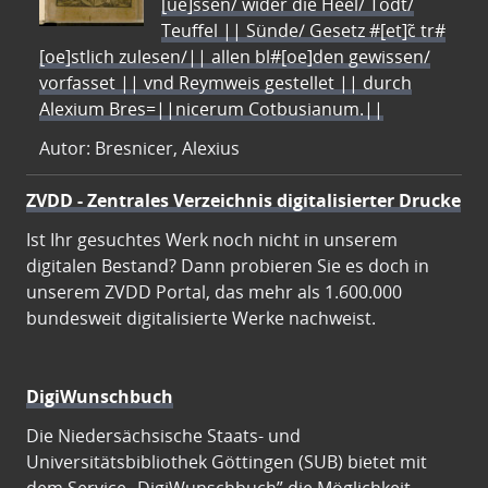
[ue]ssen/ wider die Heel/ Todt/
Teuffel || Sünde/ Gesetz #[et]c̃ tr#
[oe]stlich zulesen/|| allen bl#[oe]den gewissen/
vorfasset || vnd Reymweis gestellet || durch
Alexium Bres=||nicerum Cotbusianum.||
Autor: Bresnicer, Alexius
ZVDD - Zentrales Verzeichnis digitalisierter Drucke
Ist Ihr gesuchtes Werk noch nicht in unserem
digitalen Bestand? Dann probieren Sie es doch in
unserem ZVDD Portal, das mehr als 1.600.000
bundesweit digitalisierte Werke nachweist.
DigiWunschbuch
Die Niedersächsische Staats- und
Universitätsbibliothek Göttingen (SUB) bietet mit