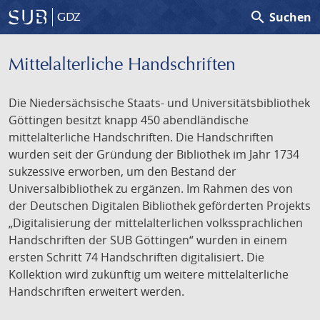
search
Suchen
GDZ
Mittelalterliche Handschriften
Die Niedersächsische Staats- und Universitätsbibliothek
Göttingen besitzt knapp 450 abendländische
mittelalterliche Handschriften. Die Handschriften
wurden seit der Gründung der Bibliothek im Jahr 1734
sukzessive erworben, um den Bestand der
Universalbibliothek zu ergänzen. Im Rahmen des von
der Deutschen Digitalen Bibliothek geförderten Projekts
„Digitalisierung der mittelalterlichen volkssprachlichen
Handschriften der SUB Göttingen“ wurden in einem
ersten Schritt 74 Handschriften digitalisiert. Die
Kollektion wird zukünftig um weitere mittelalterliche
Handschriften erweitert werden.