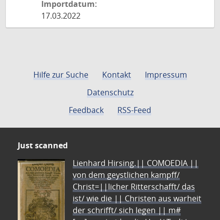
Importdatum:
17.03.2022
Hilfe zur Suche
Kontakt
Impressum
Datenschutz
Feedback
RSS-Feed
Just scanned
Lienhard Hirsing.|| COMOEDIA ||
von dem geystlichen kampff/
Christ=||licher Ritterschafft/ das
ist/ wie die || Christen aus warheit
der schrifft/ sich legen || m#