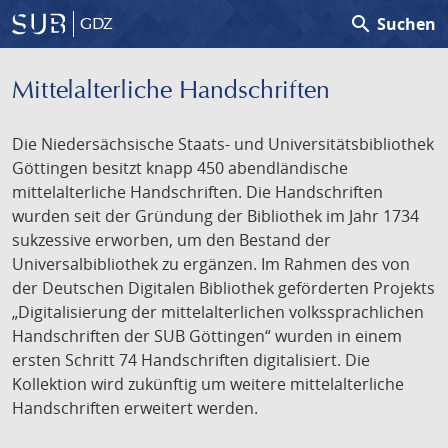
search
Suchen
GDZ
Mittelalterliche Handschriften
Die Niedersächsische Staats- und Universitätsbibliothek
Göttingen besitzt knapp 450 abendländische
mittelalterliche Handschriften. Die Handschriften
wurden seit der Gründung der Bibliothek im Jahr 1734
sukzessive erworben, um den Bestand der
Universalbibliothek zu ergänzen. Im Rahmen des von
der Deutschen Digitalen Bibliothek geförderten Projekts
„Digitalisierung der mittelalterlichen volkssprachlichen
Handschriften der SUB Göttingen“ wurden in einem
ersten Schritt 74 Handschriften digitalisiert. Die
Kollektion wird zukünftig um weitere mittelalterliche
Handschriften erweitert werden.