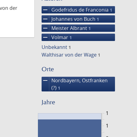
 von der
remove
Godefridus de Franconia
1
remove
Johannes von Buch
1
remove
Meister Albrant
1
remove
Volmar
1
Unbekannt
1
Walthisar von der Wage
1
Orte
remove
Nordbayern, Ostfranken
(?)
1
Jahre
1
1