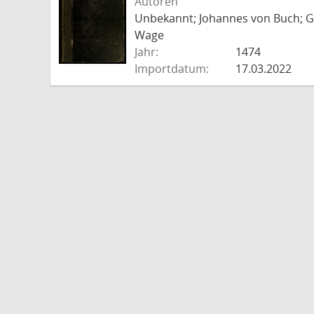
Autoren
Unbekannt; Johannes von Buch; Go
Wage
Jahr:
1474
Importdatum:
17.03.2022