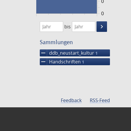
0
0
1474
1475
keyboard_arrow_right
bis
Suche
einschränke
Sammlungen
remove
ddb_neustart_kultur
1
remove
Handschriften
1
Feedback
RSS-Feed