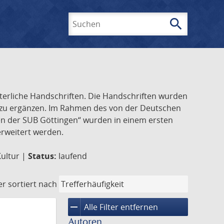
search
Suchen
lterliche Handschriften. Die Handschriften wurden
k zu ergänzen. Im Rahmen des von der Deutschen
ften der SUB Göttingen“ wurden in einem ersten
 erweitert werden.
Kultur |
Status:
laufend
er
sortiert nach
remove
Alle Filter entfernen
Autoren