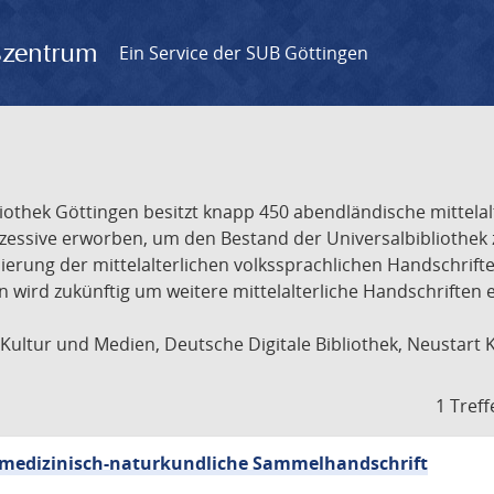
gszentrum
Ein Service der SUB Göttingen
liothek Göttingen besitzt knapp 450 abendländische mittela
ukzessive erworben, um den Bestand der Universalbibliothe
lisierung der mittelalterlichen volkssprachlichen Handschri
ion wird zukünftig um weitere mittelalterliche Handschriften
ultur und Medien, Deutsche Digitale Bibliothek, Neustart 
1 Treff
sch-medizinisch-naturkundliche Sammelhandschrift