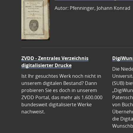
Autor: Pfenninger, Johann Konrad
ZVDD - Zentrales Verzeichnis
DigiWun
digitalisierter Drucke
Die Nied
Ist Ihr gesuchtes Werk noch nicht in
Universit
unserem digitalen Bestand? Dann
(SUB) bie
probieren Sie es doch in unserem
„DigiWun
ZVDD Portal, das mehr als 1.600.000
Patenscha
bundesweit digitalisierte Werke
von Büch
nachweist.
Übernehm
die Digit
Wunschb