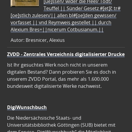
[ue]ssen/ wider die Heel/ Todt/
Teuffel || Sünde/ Gesetz #[et]c̃ tr#
[oe]stlich zulesen/|| allen bl#[oe]den gewissen/
vorfasset || vnd Reymweis gestellet || durch
Alexium Bres=||nicerum Cotbusianum.||
Autor: Bresnicer, Alexius
ZVDD - Zentrales Verzeichnis digitalisierter Drucke
Ist Ihr gesuchtes Werk noch nicht in unserem
digitalen Bestand? Dann probieren Sie es doch in
unserem ZVDD Portal, das mehr als 1.600.000
bundesweit digitalisierte Werke nachweist.
DigiWunschbuch
Die Niedersächsische Staats- und
Universitätsbibliothek Göttingen (SUB) bietet mit