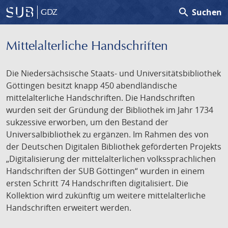
search
Suchen
GDZ
Mittelalterliche Handschriften
Die Niedersächsische Staats- und Universitätsbibliothek
Göttingen besitzt knapp 450 abendländische
mittelalterliche Handschriften. Die Handschriften
wurden seit der Gründung der Bibliothek im Jahr 1734
sukzessive erworben, um den Bestand der
Universalbibliothek zu ergänzen. Im Rahmen des von
der Deutschen Digitalen Bibliothek geförderten Projekts
„Digitalisierung der mittelalterlichen volkssprachlichen
Handschriften der SUB Göttingen“ wurden in einem
ersten Schritt 74 Handschriften digitalisiert. Die
Kollektion wird zukünftig um weitere mittelalterliche
Handschriften erweitert werden.