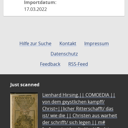
Importdatum:
17.03.2022
Hilfe zur Suche
Kontakt
Impressum
Datenschutz
Feedback
RSS-Feed
Just scanned
Lienhard Hirsing.|| COMOEDIA ||
von dem geystlichen kampff/
Christ=||licher Ritterschafft/ das
ist/ wie die || Christen aus warheit
der schrifft/ sich legen || m#