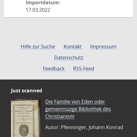
Importdatum:
17.03.2022
Hilfe zur Suche
Kontakt
Impressum
Datenschutz
Feedback
RSS-Feed
Just scanned
Die Familie von Eden oder
gemeinnüzige Bibliothek des
Christianism
Autor: Pfenninger, Johann Konrad