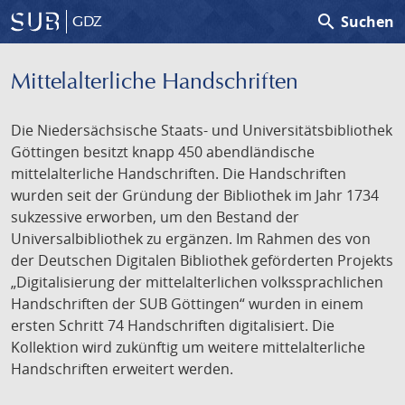
search
Suchen
GDZ
Mittelalterliche Handschriften
Die Niedersächsische Staats- und Universitätsbibliothek
Göttingen besitzt knapp 450 abendländische
mittelalterliche Handschriften. Die Handschriften
wurden seit der Gründung der Bibliothek im Jahr 1734
sukzessive erworben, um den Bestand der
Universalbibliothek zu ergänzen. Im Rahmen des von
der Deutschen Digitalen Bibliothek geförderten Projekts
„Digitalisierung der mittelalterlichen volkssprachlichen
Handschriften der SUB Göttingen“ wurden in einem
ersten Schritt 74 Handschriften digitalisiert. Die
Kollektion wird zukünftig um weitere mittelalterliche
Handschriften erweitert werden.