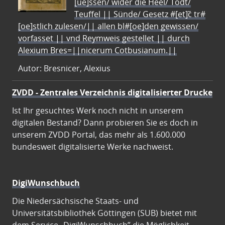
[ue]ssen/ wider die Heel/ Todt/
Teuffel || Sünde/ Gesetz #[et]c̃ tr#
[oe]stlich zulesen/|| allen bl#[oe]den gewissen/
vorfasset || vnd Reymweis gestellet || durch
Alexium Bres=||nicerum Cotbusianum.||
Autor: Bresnicer, Alexius
ZVDD - Zentrales Verzeichnis digitalisierter Drucke
Ist Ihr gesuchtes Werk noch nicht in unserem
digitalen Bestand? Dann probieren Sie es doch in
unserem ZVDD Portal, das mehr als 1.600.000
bundesweit digitalisierte Werke nachweist.
DigiWunschbuch
Die Niedersächsische Staats- und
Universitätsbibliothek Göttingen (SUB) bietet mit