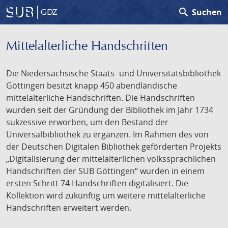
search
Suchen
GDZ
Mittelalterliche Handschriften
Die Niedersächsische Staats- und Universitätsbibliothek
Göttingen besitzt knapp 450 abendländische
mittelalterliche Handschriften. Die Handschriften
wurden seit der Gründung der Bibliothek im Jahr 1734
sukzessive erworben, um den Bestand der
Universalbibliothek zu ergänzen. Im Rahmen des von
der Deutschen Digitalen Bibliothek geförderten Projekts
„Digitalisierung der mittelalterlichen volkssprachlichen
Handschriften der SUB Göttingen“ wurden in einem
ersten Schritt 74 Handschriften digitalisiert. Die
Kollektion wird zukünftig um weitere mittelalterliche
Handschriften erweitert werden.