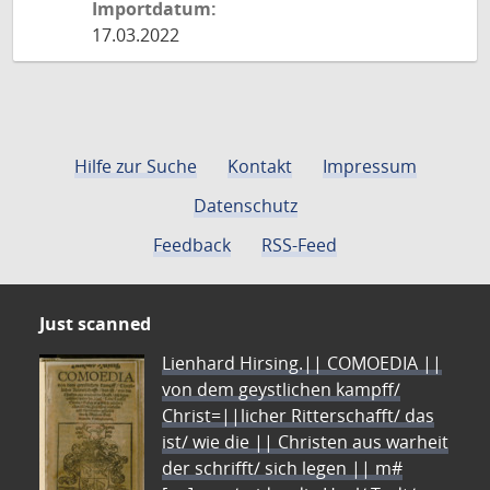
Importdatum:
17.03.2022
Hilfe zur Suche
Kontakt
Impressum
Datenschutz
Feedback
RSS-Feed
Just scanned
Lienhard Hirsing.|| COMOEDIA ||
von dem geystlichen kampff/
Christ=||licher Ritterschafft/ das
ist/ wie die || Christen aus warheit
der schrifft/ sich legen || m#