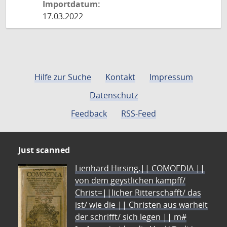
Importdatum:
17.03.2022
Hilfe zur Suche
Kontakt
Impressum
Datenschutz
Feedback
RSS-Feed
Just scanned
Lienhard Hirsing.|| COMOEDIA ||
von dem geystlichen kampff/
Christ=||licher Ritterschafft/ das
ist/ wie die || Christen aus warheit
der schrifft/ sich legen || m#