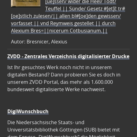
[ue]ssen/ wider die Heel/ Todt/
Teuffel || Sünde/ Gesetz #[et]c̃ tr#
[oe]stlich zulesen/|| allen bl#[oe]den gewissen/
vorfasset || vnd Reymweis gestellet || durch
Alexium Bres=||nicerum Cotbusianum.||
Autor: Bresnicer, Alexius
ZVDD - Zentrales Verzeichnis digitalisierter Drucke
Ist Ihr gesuchtes Werk noch nicht in unserem
digitalen Bestand? Dann probieren Sie es doch in
unserem ZVDD Portal, das mehr als 1.600.000
bundesweit digitalisierte Werke nachweist.
DigiWunschbuch
Die Niedersächsische Staats- und
Universitätsbibliothek Göttingen (SUB) bietet mit