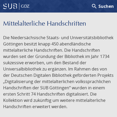
search
Suchen
GDZ
Mittelalterliche Handschriften
Die Niedersächsische Staats- und Universitätsbibliothek
Göttingen besitzt knapp 450 abendländische
mittelalterliche Handschriften. Die Handschriften
wurden seit der Gründung der Bibliothek im Jahr 1734
sukzessive erworben, um den Bestand der
Universalbibliothek zu ergänzen. Im Rahmen des von
der Deutschen Digitalen Bibliothek geförderten Projekts
„Digitalisierung der mittelalterlichen volkssprachlichen
Handschriften der SUB Göttingen“ wurden in einem
ersten Schritt 74 Handschriften digitalisiert. Die
Kollektion wird zukünftig um weitere mittelalterliche
Handschriften erweitert werden.